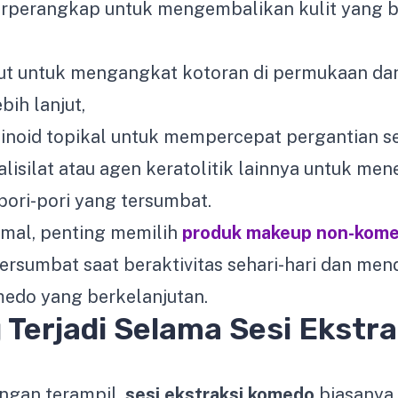
rperangkap untuk mengembalikan kulit yang be
but untuk mengangkat kotoran di permukaan d
ih lanjut,
noid topikal untuk mempercepat pergantian sel
alisilat atau agen keratolitik lainnya untuk m
ori-pori yang tersumbat.
imal, penting memilih
produk makeup non-kom
 tersumbat saat beraktivitas sehari-hari dan me
do yang berkelanjutan.
 Terjadi Selama Sesi Ekstra
angan terampil,
sesi ekstraksi komedo
biasanya 