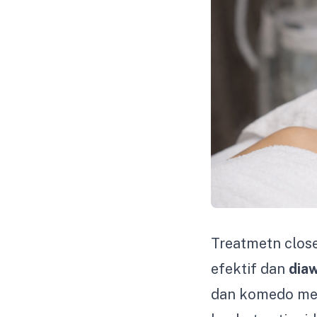
Treatmetn clos
efektif dan
diaw
dan komedo mem