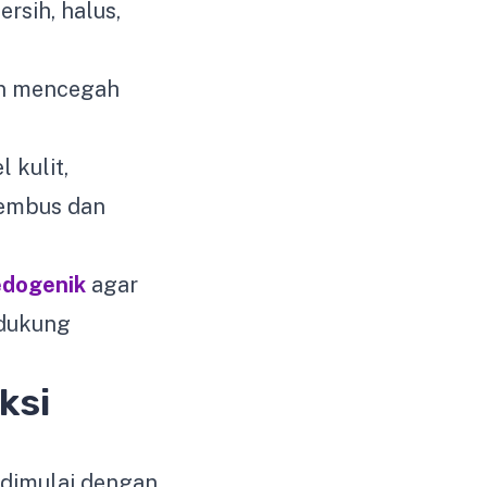
rsih, halus,
an mencegah
 kulit,
enembus dan
edogenik
agar
ndukung
ksi
dimulai dengan