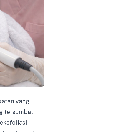
katan yang
ng tersumbat
ksfoliasi