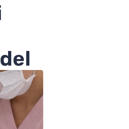
i
del