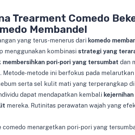
na Trearment Comedo Beke
omedo Membandel
angan yang terus-menerus dari
komedo memban
up menggunakan kombinasi
strategi yang terar
k
membersihkan pori-pori yang tersumbat
dan 
s. Metode-metode ini berfokus pada melarutkan
bum serta sel kulit mati yang terperangkap di
 individu dapat mendapatkan kembali
kejernihan
it
mereka. Rutinitas perawatan wajah yang efek
e comedo menargetkan pori-pori yang tersumba