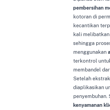
pembersihan m
kotoran di perm
kecantikan terp
kali melibatka
sehingga prose
menggunakan
a
terkontrol unt
membandel dari
Setelah ekstrak
diaplikasikan 
penyembuhan. S
kenyamanan kli