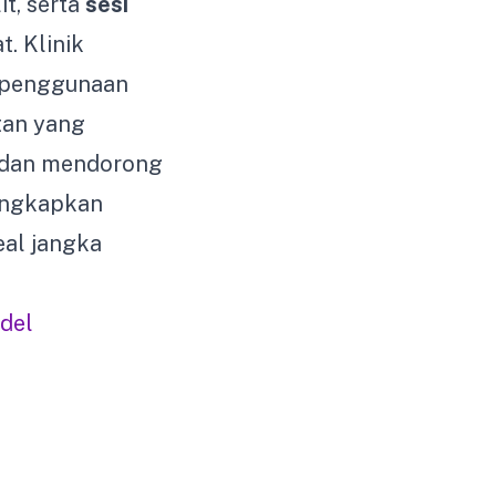
it, serta
sesi
t. Klinik
n penggunaan
utan yang
, dan mendorong
gungkapkan
eal jangka
del