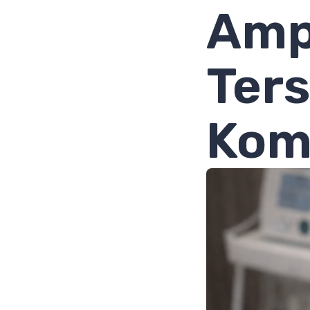
Amp
Ter
Kom