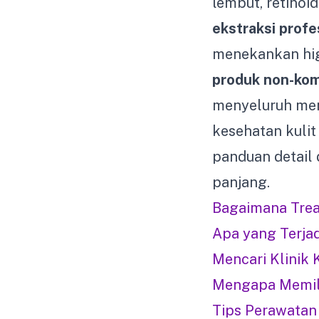
lembut, retinoi
ekstraksi profe
menekankan hig
produk non-ko
menyeluruh men
kesehatan kuli
panduan detail 
panjang.
Bagaimana Tre
Apa yang Terja
Mencari Klinik
Mengapa Memili
Tips Perawatan 