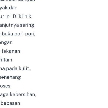
yak dan
ini. Di klinik
anjutnya sering
uka pori-pori,
Dengan
n tekanan
hitam
a pada kulit.
penenang
roses
aga kebersihan,
kebebasan