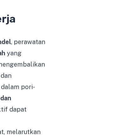
rja
del
, perawatan
ah
yang
mengembalikan
 dan
 dalam pori-
 dan
tif dapat
t, melarutkan