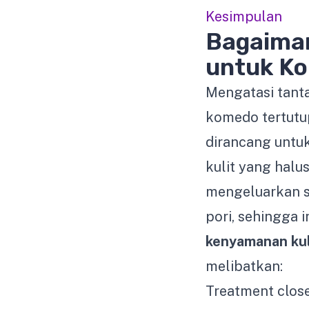
Kesimpulan
Bagaima
untuk K
Mengatasi tant
komedo tertut
dirancang untu
kulit yang halu
mengeluarkan se
pori, sehingga
kenyamanan kul
melibatkan:
Treatment clos