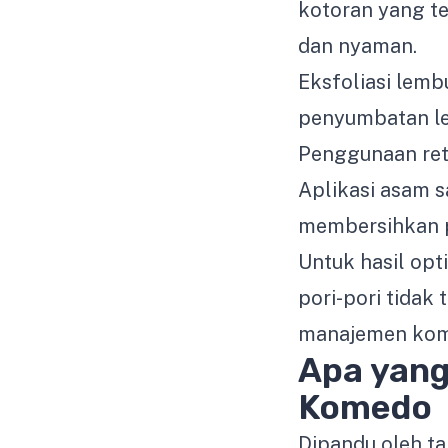
kotoran yang te
dan nyaman.
Eksfoliasi lem
penyumbatan leb
Penggunaan reti
Aplikasi asam s
membersihkan p
Untuk hasil opt
pori-pori tidak
manajemen kome
Apa yang
Komedo
Dipandu oleh t