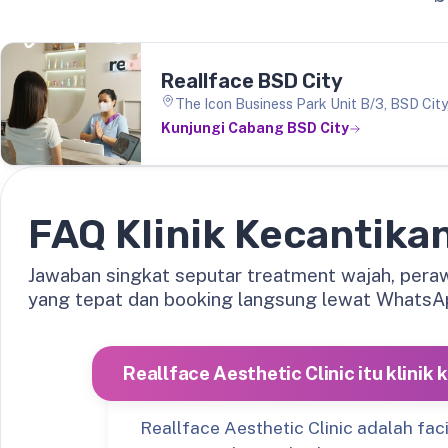
Reallface BSD City
The Icon Business Park Unit B/3, BSD Cit
Kunjungi Cabang BSD City
FAQ Klinik Kecantika
Jawaban singkat seputar treatment wajah, perawa
yang tepat dan booking langsung lewat WhatsA
Reallface Aesthetic Clinic itu klinik
Reallface Aesthetic Clinic adalah fac