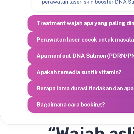
perawatan laser, skin booster DNA Sa
Treatment wajah apa yang paling di
Perawatan laser cocok untuk masala
Apa manfaat DNA Salmon (PDRN/PN
Apakah tersedia suntik vitamin?
Berapa lama durasi tindakan dan ap
Bagaimana cara booking?
“Wajah asl