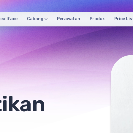
eallface
Cabang
Perawatan
Produk
Price Lis
tikan