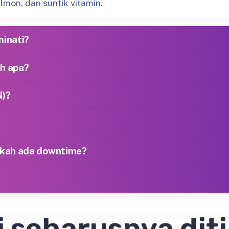
lmon, dan suntik vitamin.
minati?
h apa?
)?
akah ada downtime?
i seharusnya dit