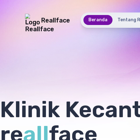
Reallface
Beranda
Tentang R
Klinik Kecan
re
all
face