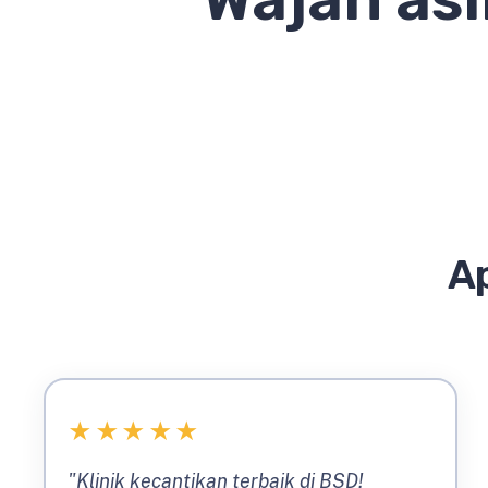
Ap
★
★
★
★
★
"Klinik kecantikan terbaik di BSD!