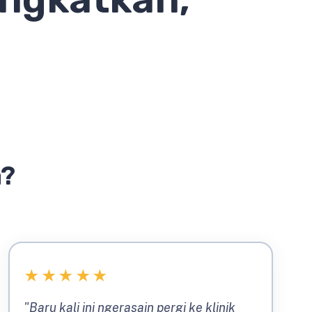
a?
★
★
★
★
★
"Baru kali ini ngerasain pergi ke klinik