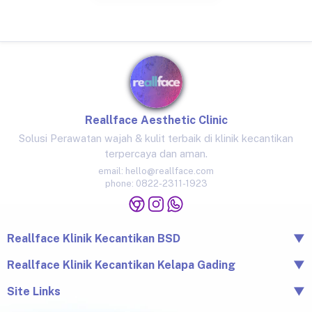
Reallface Aesthetic Clinic
Solusi Perawatan wajah & kulit terbaik di klinik kecantikan
terpercaya dan aman.
email:
hello@reallface.com
phone:
0822-2311-1923
Reallface Klinik Kecantikan BSD
▼
The Icon Business Park Unit B/3, BSD City, Tangerang,
Reallface Klinik Kecantikan Kelapa Gading
▼
Banten 15345
Jl. Raya Kelapa Nias No.18A, Klp. Gading Bar., Kec. Klp.
Site Links
▼
0822-2311-1923
Gading, Jkt Utara, Daerah Khusus Ibukota Jakarta 14240
Beranda