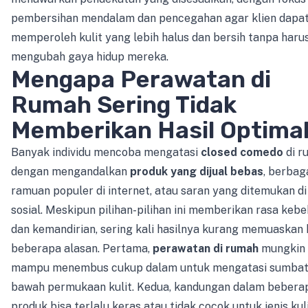
pembersihan mendalam dan pencegahan agar klien dapa
memperoleh kulit yang lebih halus dan bersih tanpa haru
mengubah gaya hidup mereka.
Mengapa Perawatan di
Rumah Sering Tidak
Memberikan Hasil Optima
Banyak individu mencoba mengatasi
closed comedo
di r
dengan mengandalkan
produk yang dijual bebas
, berbag
ramuan populer di internet, atau saran yang ditemukan d
sosial. Meskipun pilihan-pilihan ini memberikan rasa keb
dan kemandirian, sering kali hasilnya kurang memuaskan
beberapa alasan. Pertama,
perawatan di rumah
mungkin 
mampu menembus cukup dalam untuk mengatasi sumbat
bawah permukaan kulit. Kedua, kandungan dalam bebera
produk bisa terlalu keras atau tidak cocok untuk jenis kul