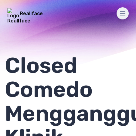
Reallface
Men
Closed
Comedo
Menggangg