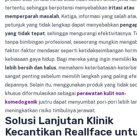
tertentu, sehingga berpotensi menyebabkan
iritasi atau
memperparah masalah
. Ketiga, informasi yang salah ata
petunjuk yang tidak lengkap dapat menyebabkan
pengap
yang tidak tepat
, sehingga mengurangi efektivitasnya. T
tanpa bimbingan profesional, seseorang mungkin menga
faktor-faktor mendasar seperti ketidakseimbangan horm
kebiasaan gaya hidup. Bagi mereka yang ingin memiliki
ku
lebih bersih dan halus
, memahami keterbatasan-keterbat
sangat penting sebelum memilih langkah yang paling efek
depannya. Selain itu, menggunakan produk yang tidak se
khusus diformulasikan sebagai
perawatan kulit non-
komedogenik
justru dapat menyumbat pori-pori lebih lan
meningkatkan risiko timbulnya jerawat.
Solusi Lanjutan Klinik
Kecantikan Reallface unt