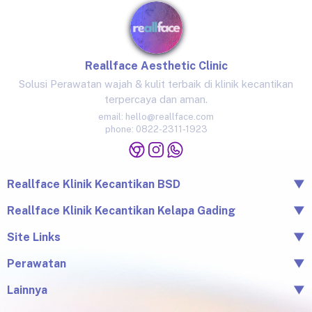
Reallface Aesthetic Clinic
Solusi Perawatan wajah & kulit terbaik di klinik kecantikan
terpercaya dan aman.
email:
hello@reallface.com
phone:
0822-2311-1923
Reallface Klinik Kecantikan BSD
▼
The Icon Business Park Unit B/3, BSD City, Tangerang,
Reallface Klinik Kecantikan Kelapa Gading
▼
Banten 15345
Jl. Raya Kelapa Nias No.18A, Klp. Gading Bar., Kec. Klp.
Site Links
▼
0822-2311-1923
Gading, Jkt Utara, Daerah Khusus Ibukota Jakarta 14240
Beranda
Perawatan
▼
0813-1581-1448
Tentang Reallface
Juvelook
Perawatan
Lainnya
▼
Facial & LHALA Peel
Produk
Blog