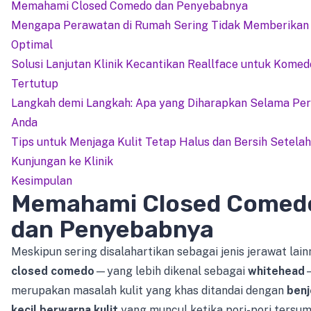
Memahami Closed Comedo dan Penyebabnya
Mengapa Perawatan di Rumah Sering Tidak Memberikan 
Optimal
Solusi Lanjutan Klinik Kecantikan Reallface untuk Komed
Tertutup
Langkah demi Langkah: Apa yang Diharapkan Selama Pe
Anda
Tips untuk Menjaga Kulit Tetap Halus dan Bersih Setelah
Kunjungan ke Klinik
Kesimpulan
Memahami Closed Comed
dan Penyebabnya
Meskipun sering disalahartikan sebagai jenis jerawat lain
closed comedo
—yang lebih dikenal sebagai
whitehead
merupakan masalah kulit yang khas ditandai dengan
benj
kecil berwarna kulit
yang muncul ketika pori-pori tersum