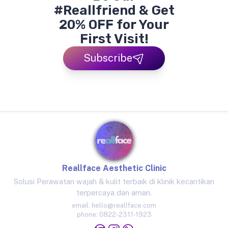
#Reallfriend & Get
20% OFF for Your
First Visit!
Subscribe
Reallface Aesthetic Clinic
Solusi Perawatan wajah & kulit terbaik di klinik kecantikan
terpercaya dan aman.
email:
hello@reallface.com
phone:
0822-2311-1923