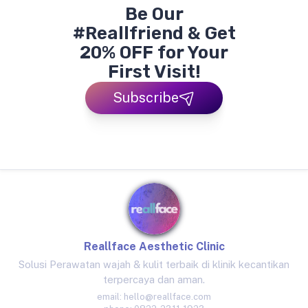
Be Our
#Reallfriend & Get
20% OFF for Your
First Visit!
Subscribe
Reallface Aesthetic Clinic
Solusi Perawatan wajah & kulit terbaik di klinik kecantikan
terpercaya dan aman.
email:
hello@reallface.com