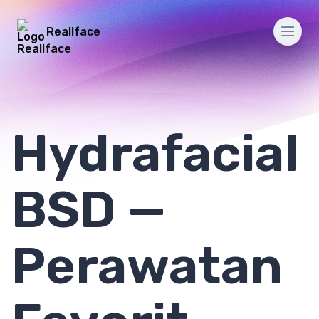
Reallface
Men
Hydrafacial
BSD —
Perawatan