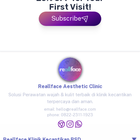
First Visit!
Subscribe
Reallface Aesthetic Clinic
Solusi Perawatan wajah & kulit terbaik di klinik kecantikan
terpercaya dan aman.
email:
hello@reallface.com
phone:
0822-2311-1923
Reallface Klinik Kecantikan BSD
▼