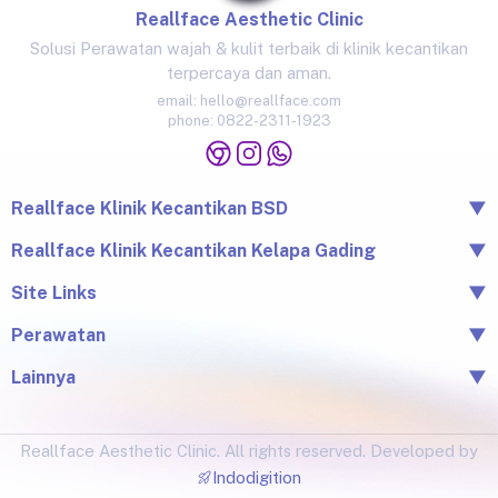
Reallface Aesthetic Clinic
Solusi Perawatan wajah & kulit terbaik di klinik kecantikan
terpercaya dan aman.
email:
hello@reallface.com
phone:
0822-2311-1923
Reallface Klinik Kecantikan BSD
▼
The Icon Business Park Unit B/3, BSD City, Tangerang,
Reallface Klinik Kecantikan Kelapa Gading
▼
Banten 15345
Jl. Raya Kelapa Nias No.18A, Klp. Gading Bar., Kec. Klp.
Site Links
▼
0822-2311-1923
Gading, Jkt Utara, Daerah Khusus Ibukota Jakarta 14240
Beranda
Perawatan
▼
0813-1581-1448
Tentang Reallface
Juvelook
Perawatan
Lainnya
▼
Facial & LHALA Peel
Produk
Blog
Injection
Price List
Lokasi
Ultraformer III
Reallface Aesthetic Clinic. All rights reserved. Developed by
Testimonial
Botox, Filler, Thread Lift
Indodigition