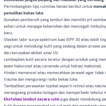
Pertimbangkan tips rutinitas harian berikut untuk
memak
pemulihan bekas luka
:
Gunakan pembersih yang lembut dan memiliki pH seimban
sehari untuk menjaga kebersihan dan mencegah timbulny
baru.
Oleskan tabir surya spektrum luas (SPF 30 atau lebih ting
pagi untuk melindungi kulit yang sedang dalam proses 
dari kerusakan akibat sinar UV.
Lembapkan kulit secara teratur dengan produk yang me
asam hialuronat atau ceramide untuk hidrasi maksimal.
Hindari memencet atau memecahkan jerawat agar tidak
trauma dan mengurangi risiko bekas luka.
Tambahkan perawatan topikal seperti retinol atau niaci
merangsang produksi kolagen dan memperbaiki tekstur ku
Eksfoliasi lembut secara rutin
juga dapat mendukung p
kulit dengan mengangkat sel-sel mati dan membantu me