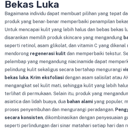
Bekas Luka
Bagaimana individu dapat membuat pilihan yang tepat d
produk yang benar-benar memperbaiki penampilan bekas
Untuk mencapai kulit yang lebih halus dan bebas bekas lu
disarankan memilih produk skincare yang mengandung
ba
seperti retinol, asam glikolat, dan vitamin C yang dikena
mendorong
regenerasi kulit
dan memperbaiki tekstur. S
pelembap yang mengandung niacinamide dapat memperk
pelindung kulit sekaligus secara bertahap mengurangi
vi
bekas luka
.
Krim eksfoliasi
dengan asam salisilat atau
mengangkat sel kulit mati, sehingga kulit yang lebih halu
terlihat di permukaan. Selain itu, produk yang mengandun
asiatica dan lidah buaya, dua
bahan alami
yang populer, 
proses penyembuhan dan mengurangi peradangan.
Peng
secara konsisten
, dikombinasikan dengan penyesuaian g
seperti perlindungan dari sinar matahari setiap hari dan r