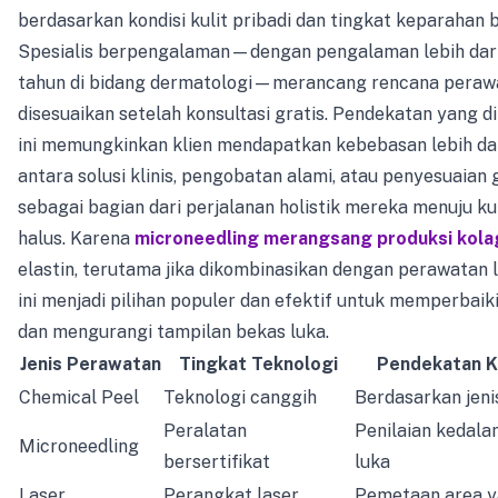
berdasarkan kondisi kulit pribadi dan tingkat keparahan 
Spesialis berpengalaman—dengan pengalaman lebih dar
tahun di bidang dermatologi—merancang rencana peraw
disesuaikan setelah konsultasi gratis. Pendekatan yang di
ini memungkinkan klien mendapatkan kebebasan lebih d
antara solusi klinis, pengobatan alami, atau penyesuaian
sebagai bagian dari perjalanan holistik mereka menuju kul
halus. Karena
microneedling merangsang produksi kol
elastin, terutama jika dikombinasikan dengan perawatan 
ini menjadi pilihan populer dan efektif untuk memperbaiki
dan mengurangi tampilan bekas luka.
Jenis Perawatan
Tingkat Teknologi
Pendekatan K
Chemical Peel
Teknologi canggih
Berdasarkan jenis
Peralatan
Penilaian kedal
Microneedling
bersertifikat
luka
Laser
Perangkat laser
Pemetaan area 