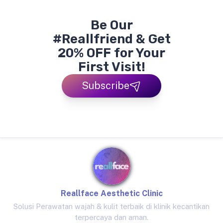
Be Our
#Reallfriend & Get
20% OFF for Your
First Visit!
Subscribe
Reallface Aesthetic Clinic
Solusi Perawatan wajah & kulit terbaik di klinik kecantikan
terpercaya dan aman.