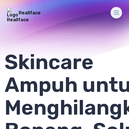
Reallface
Men
Skincare
Ampuh unt
Menghilang