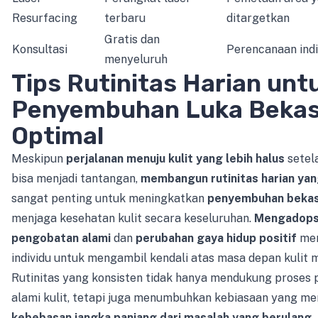
Resurfacing
terbaru
ditargetkan
Gratis dan
Konsultasi
Perencanaan indi
menyeluruh
Tips Rutinitas Harian unt
Penyembuhan Luka Bekas
Optimal
Meskipun
perjalanan menuju kulit yang lebih halus
setel
bisa menjadi tantangan,
membangun rutinitas harian yan
sangat penting untuk meningkatkan
penyembuhan bekas
menjaga kesehatan kulit secara keseluruhan.
Mengadops
pengobatan alami
dan
perubahan gaya hidup positif
mem
individu untuk mengambil kendali atas masa depan kulit 
Rutinitas yang konsisten tidak hanya mendukung proses 
alami kulit, tetapi juga menumbuhkan kebiasaan yang m
kebebasan jangka panjang dari masalah yang berulang
.