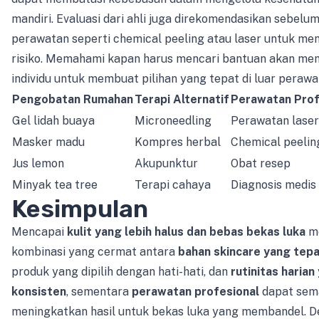
mandiri. Evaluasi dari ahli juga direkomendasikan sebelu
perawatan seperti chemical peeling atau laser untuk me
risiko. Memahami kapan harus mencari bantuan akan m
individu untuk membuat pilihan yang tepat di luar perawa
Pengobatan Rumahan
Terapi Alternatif
Perawatan Prof
Gel lidah buaya
Microneedling
Perawatan laser
Masker madu
Kompres herbal
Chemical peelin
Jus lemon
Akupunktur
Obat resep
Minyak tea tree
Terapi cahaya
Diagnosis medis
Kesimpulan
Mencapai
kulit yang lebih halus dan bebas bekas luka
m
kombinasi yang cermat antara
bahan skincare yang tepa
produk yang dipilih dengan hati-hati, dan
rutinitas harian
konsisten
, sementara
perawatan profesional
dapat sem
meningkatkan hasil untuk bekas luka yang membandel. 