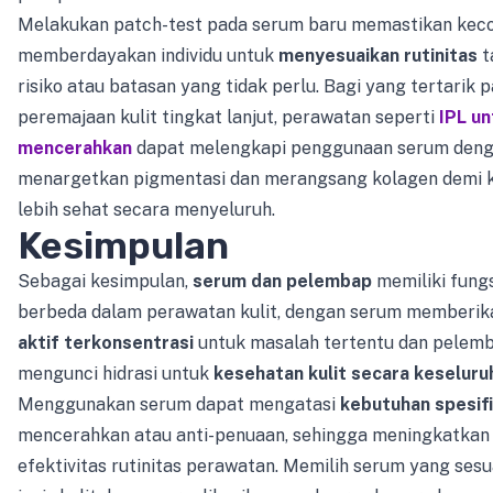
Melakukan patch-test pada serum baru memastikan kec
memberdayakan individu untuk
menyesuaikan rutinitas
t
risiko atau batasan yang tidak perlu. Bagi yang tertarik 
peremajaan kulit tingkat lanjut, perawatan seperti
IPL un
mencerahkan
dapat melengkapi penggunaan serum den
menargetkan pigmentasi dan merangsang kolagen demi k
lebih sehat secara menyeluruh.
Kesimpulan
Sebagai kesimpulan,
serum dan pelembap
memiliki fung
berbeda dalam perawatan kulit, dengan serum memberi
aktif terkonsentrasi
untuk masalah tertentu dan pelem
mengunci hidrasi untuk
kesehatan kulit secara keseluru
Menggunakan serum dapat mengatasi
kebutuhan spesif
mencerahkan atau anti-penuaan, sehingga meningkatkan
efektivitas rutinitas perawatan. Memilih serum yang ses