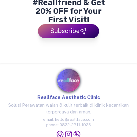
#Reallfriend & Get
20% OFF for Your
First Visit!
Subscribe
Reallface Aesthetic Clinic
Solusi Perawatan wajah & kulit terbaik di klinik kecantikan
terpercaya dan aman.
email:
hello@reallface.com
phone:
0822-2311-1923