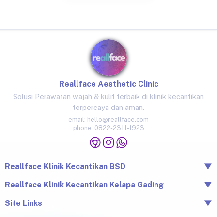
Reallface Aesthetic Clinic
Solusi Perawatan wajah & kulit terbaik di klinik kecantikan
terpercaya dan aman.
email:
hello@reallface.com
phone:
0822-2311-1923
Reallface Klinik Kecantikan BSD
▼
The Icon Business Park Unit B/3, BSD City, Tangerang,
Reallface Klinik Kecantikan Kelapa Gading
▼
Banten 15345
Jl. Raya Kelapa Nias No.18A, Klp. Gading Bar., Kec. Klp.
Site Links
▼
0822-2311-1923
Gading, Jkt Utara, Daerah Khusus Ibukota Jakarta 14240
Beranda