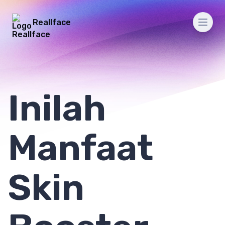
Reallface
Men
Inilah
Manfaat
Skin