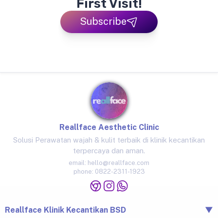
First Visit!
Subscribe
Reallface Aesthetic Clinic
Solusi Perawatan wajah & kulit terbaik di klinik kecantikan
terpercaya dan aman.
email:
hello@reallface.com
phone:
0822-2311-1923
Reallface Klinik Kecantikan BSD
▼