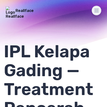
Reallface
Men
IPL Kelapa
Gading —
Treatment