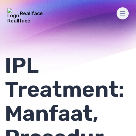
Reallface
Men
IPL
Treatment:
Manfaat,