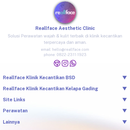
Reallface Aesthetic Clinic
Solusi Perawatan wajah & kulit terbaik di klinik kecantikan
terpercaya dan aman.
email:
hello@reallface.com
phone:
0822-2311-1923
Reallface Klinik Kecantikan BSD
▼
The Icon Business Park Unit B/3, BSD City, Tangerang,
Reallface Klinik Kecantikan Kelapa Gading
▼
Banten 15345
Jl. Raya Kelapa Nias No.18A, Klp. Gading Bar., Kec. Klp.
Site Links
▼
0822-2311-1923
Gading, Jkt Utara, Daerah Khusus Ibukota Jakarta 14240
Beranda
Perawatan
▼
0813-1581-1448
Tentang Reallface
Juvelook
Perawatan
Lainnya
▼
Facial & LHALA Peel
Produk
Blog