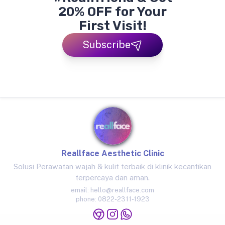
20% OFF for Your
First Visit!
Subscribe
Reallface Aesthetic Clinic
Solusi Perawatan wajah & kulit terbaik di klinik kecantikan
terpercaya dan aman.
email:
hello@reallface.com
phone:
0822-2311-1923