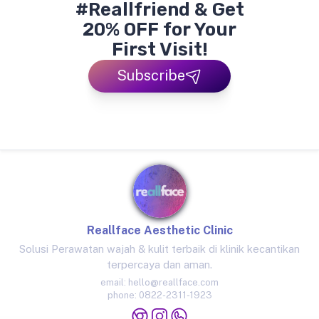
#Reallfriend & Get
20% OFF for Your
First Visit!
Subscribe
Reallface Aesthetic Clinic
Solusi Perawatan wajah & kulit terbaik di klinik kecantikan
terpercaya dan aman.
email:
hello@reallface.com
phone:
0822-2311-1923