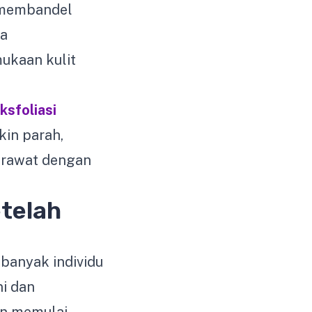
g membandel
ya
ukaan kulit
f
ksfoliasi
kin parah,
dirawat dengan
telah
banyak individu
ni dan