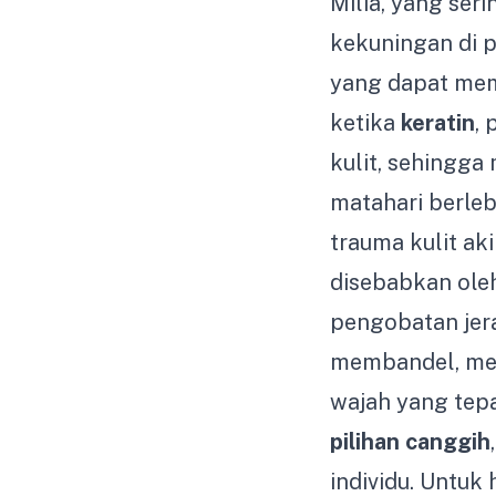
Milia, yang ser
kekuningan di p
yang dapat meme
ketika
keratin
, 
kulit, sehingga
matahari berleb
trauma kulit ak
disebabkan oleh
pengobatan jera
membandel, me
wajah yang tepa
pilihan canggih
individu. Untuk 