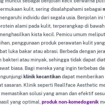
ing muncul sebagai benjolan kecil berwarna puti
ermukaan kulit, sering disalahpahami sebagai
m
ngaruhi individu dari segala usia. Benjolan ini
protein alami pada kulit, terperangkap di bawah
 menghasilkan kista kecil. Pemicu umum meliput
ihan, penggunaan produk perawatan kulit yang 
ibat luka bakar atau abrasi. Berbeda dengan jer
 bakteri atau minyak, sehingga tidak dapat dia
wat biasa. Bagi mereka yang ingin terbebas dar
ngunjungi
klinik kecantikan
dapat memberikan
t sasaran. Klinik seperti Reallface Aesthetic 
, memastikan solusi yang aman dan efektif ses
hasil yang optimal,
produk non-komedogenik
m