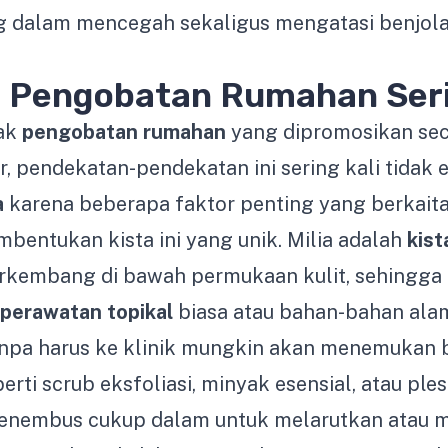
g dalam mencegah sekaligus mengatasi benjo
 Pengobatan Rumahan Seri
ak
pengobatan rumahan
yang dipromosikan sec
r, pendekatan-pendekatan ini sering kali tidak 
a
karena beberapa faktor penting yang berkait
mbentukan kista ini yang unik. Milia adalah
kist
rkembang di bawah permukaan kulit, sehingg
perawatan topikal
biasa atau bahan-bahan ala
tanpa harus ke klinik mungkin akan menemukan
rti scrub eksfoliasi, minyak esensial, atau ple
enembus cukup dalam untuk melarutkan atau 