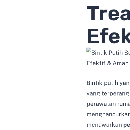
Trea
Efek
Bintik putih y
yang terperangk
perawatan ruma
menghancurkan 
menawarkan
pe