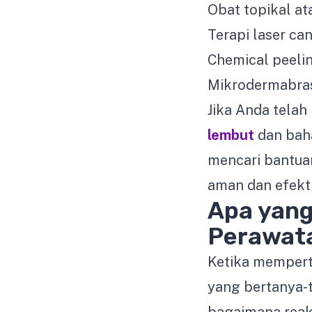
Obat topikal at
Terapi laser ca
Chemical peeli
Mikrodermabras
Jika Anda tela
lembut
dan baha
mencari bantuan
aman dan efekti
Apa yang
Perawata
Ketika mempert
yang bertanya-t