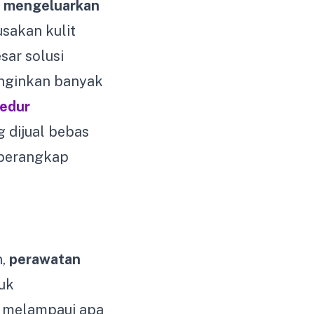
k
mengeluarkan
sakan kulit
sar solusi
inginkan banyak
edur
g dijual bebas
rperangkap
n,
perawatan
uk
 melampaui apa