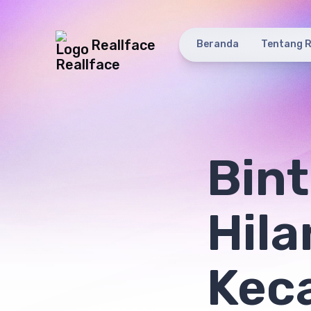
Reallface
Beranda
Tentang R
Bint
Hila
Kec