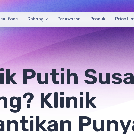
eallface
Cabang
Perawatan
Produk
Price Lis
ik Putih Sus
ng? Klinik
antikan Puny