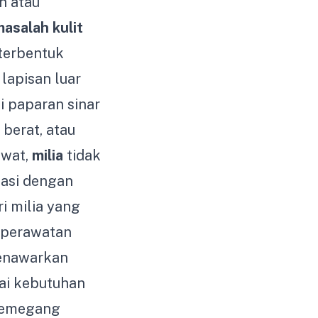
h atau
asalah kulit
 terbentuk
 lapisan luar
i paparan sinar
berat, atau
awat,
milia
tidak
tasi dengan
i milia yang
 perawatan
menawarkan
uai kebutuhan
emegang