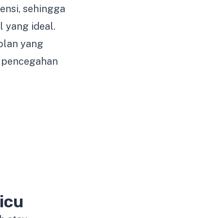
sensi, sehingga
 yang ideal.
olan yang
i pencegahan
icu