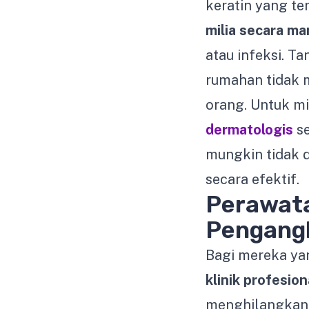
keratin yang te
milia secara ma
atau infeksi. T
rumahan tidak 
orang. Untuk m
dermatologis
se
mungkin tidak 
secara efektif.
Perawata
Pengangk
Bagi mereka ya
klinik profesion
menghilangkan 