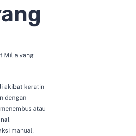
yang
adi akibat keratin
an dengan
t menembus atau
onal
aksi manual,