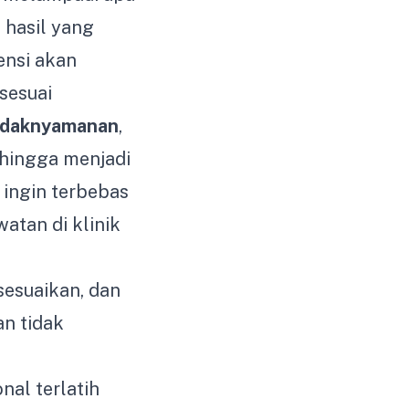
 hasil yang
sensi akan
 sesuai
idaknyamanan
,
ehingga menjadi
 ingin terbebas
atan di klinik
sesuaikan, dan
n tidak
nal terlatih