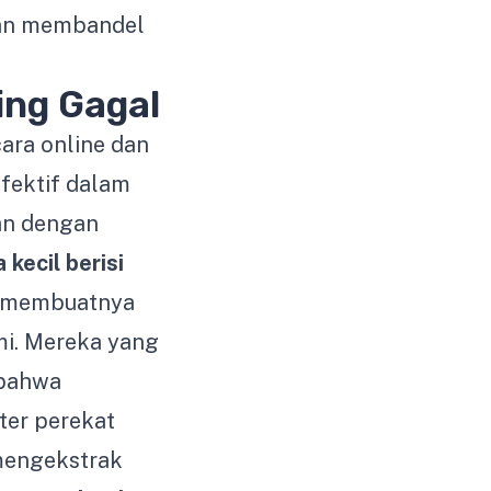
lan membandel
ng Gagal
ara online dan
efektif dalam
an dengan
a kecil berisi
a membuatnya
mi. Mereka yang
 bahwa
ster perekat
mengekstrak