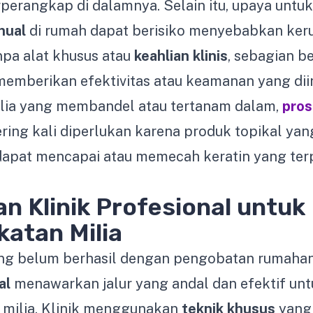
rperangkap di dalamnya. Selain itu, upaya untu
nual
di rumah dapat berisiko menyebabkan keru
anpa alat khusus atau
keahlian klinis
, sebagian be
memberikan efektivitas atau keamanan yang di
ilia yang membandel atau tertanam dalam,
pros
ring kali diperlukan karena produk topikal yan
dapat mencapai atau memecah keratin yang te
n Klinik Profesional untuk
atan Milia
ng belum berhasil dengan pengobatan rumaha
al
menawarkan jalur yang andal dan efektif unt
milia. Klinik menggunakan
teknik khusus
yang