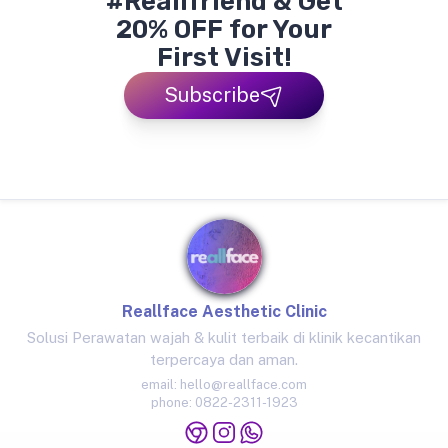
#Reallfriend & Get
20% OFF for Your
First Visit!
Subscribe
Reallface Aesthetic Clinic
Solusi Perawatan wajah & kulit terbaik di klinik kecantikan
terpercaya dan aman.
email:
hello@reallface.com
phone:
0822-2311-1923