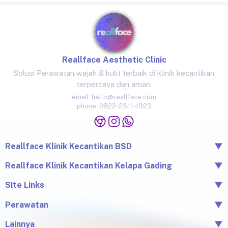
Reallface Aesthetic Clinic
Solusi Perawatan wajah & kulit terbaik di klinik kecantikan
terpercaya dan aman.
email:
hello@reallface.com
phone:
0822-2311-1923
Reallface Klinik Kecantikan BSD
▼
The Icon Business Park Unit B/3, BSD City, Tangerang,
Reallface Klinik Kecantikan Kelapa Gading
▼
Banten 15345
Jl. Raya Kelapa Nias No.18A, Klp. Gading Bar., Kec. Klp.
Site Links
▼
0822-2311-1923
Gading, Jkt Utara, Daerah Khusus Ibukota Jakarta 14240
Beranda
Perawatan
▼
0813-1581-1448
Tentang Reallface
Juvelook
Perawatan
Lainnya
▼