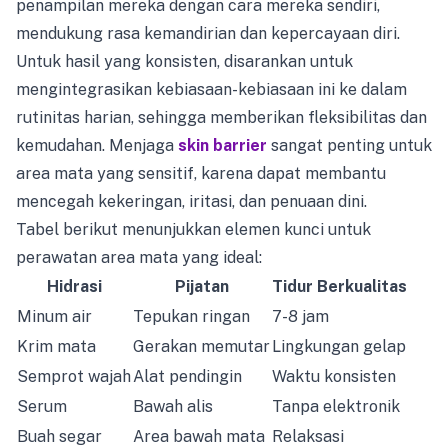
penampilan mereka dengan cara mereka sendiri,
mendukung rasa kemandirian dan kepercayaan diri.
Untuk hasil yang konsisten, disarankan untuk
mengintegrasikan kebiasaan-kebiasaan ini ke dalam
rutinitas harian, sehingga memberikan fleksibilitas dan
kemudahan. Menjaga
skin barrier
sangat penting untuk
area mata yang sensitif, karena dapat membantu
mencegah kekeringan, iritasi, dan penuaan dini.
Tabel berikut menunjukkan elemen kunci untuk
perawatan area mata yang ideal:
Hidrasi
Pijatan
Tidur Berkualitas
Minum air
Tepukan ringan
7-8 jam
Krim mata
Gerakan memutar
Lingkungan gelap
Semprot wajah
Alat pendingin
Waktu konsisten
Serum
Bawah alis
Tanpa elektronik
Buah segar
Area bawah mata
Relaksasi