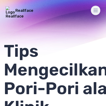
Reallface
Men
Tips
Mengecilka
Pori-Pori al