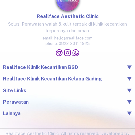
Reallface Aesthetic Clinic
Solusi Perawatan wajah & kulit terbaik di klinik kecantikan
terpercaya dan aman.
email:
hello@reallface.com
phone:
0822-2311-1923
Reallface Klinik Kecantikan BSD
▼
The Icon Business Park Unit B/3, BSD City, Tangerang,
Reallface Klinik Kecantikan Kelapa Gading
▼
Banten 15345
Jl. Raya Kelapa Nias No.18A, Klp. Gading Bar., Kec. Klp.
Site Links
▼
0822-2311-1923
Gading, Jkt Utara, Daerah Khusus Ibukota Jakarta 14240
Beranda
Perawatan
▼
0813-1581-1448
Tentang Reallface
Juvelook
Perawatan
Lainnya
▼
Facial & LHALA Peel
Produk
Blog
Injection
Price List
Lokasi
Ultraformer III
Reallface Aesthetic Clinic. All rights reserved. Developed by