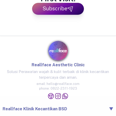
Subscribe
Reallface Aesthetic Clinic
Solusi Perawatan wajah & kulit terbaik di klinik kecantikan
terpercaya dan aman.
email:
hello@reallface.com
phone:
0822-2311-1923
Reallface Klinik Kecantikan BSD
▼
The Icon Business Park Unit B/3, BSD City, Tangerang,