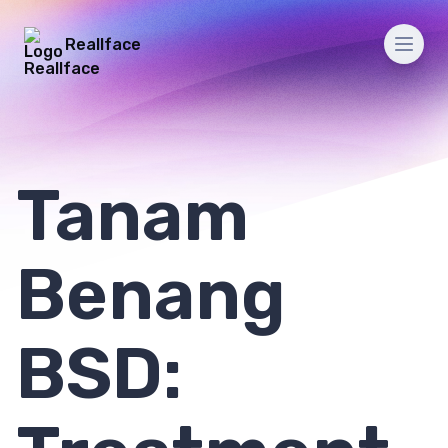
Reallface
Men
Tanam
Benang
BSD: