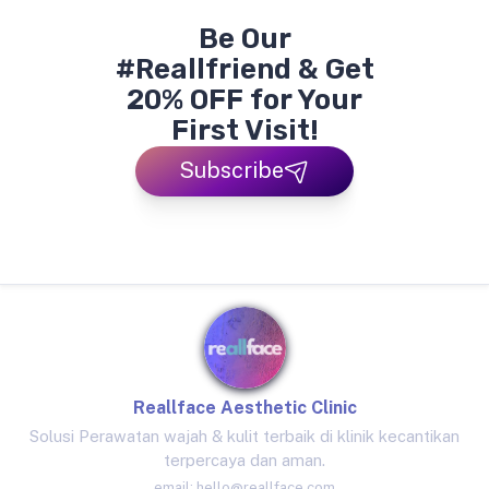
Be Our
#Reallfriend & Get
20% OFF for Your
First Visit!
Subscribe
Reallface Aesthetic Clinic
Solusi Perawatan wajah & kulit terbaik di klinik kecantikan
terpercaya dan aman.
email:
hello@reallface.com