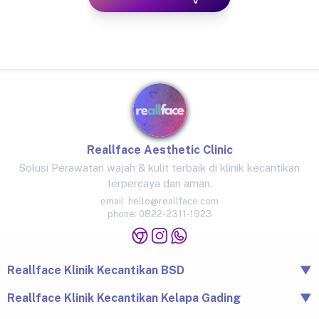
Reallface Aesthetic Clinic
Solusi Perawatan wajah & kulit terbaik di klinik kecantikan
terpercaya dan aman.
email:
hello@reallface.com
phone:
0822-2311-1923
Reallface Klinik Kecantikan BSD
▼
The Icon Business Park Unit B/3, BSD City, Tangerang,
Reallface Klinik Kecantikan Kelapa Gading
▼
Banten 15345
Jl. Raya Kelapa Nias No.18A, Klp. Gading Bar., Kec. Klp.