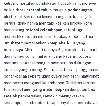
kulit
memerlukan pendekatan holistik yang merawat
baik
hidrasi internal tubuh
maupun
perlindungan
eksternal
. Mencapai keseimbangan hidrasi sejati
berarti tidak hanya mengaplikasikan produk yang
mendukung
retensi kelembapan
, tetapi juga
memastikan tubuh menerima cukup air dan nutrisi
untuk mempertahankan
kompleksi kulit yang
bercahaya
. Minum setidaknya 8 gelas air setiap hari
dan mengonsumsi makanan yang kaya air seperti
mentimun atau semangka memberikan dukungan
internal yang penting. Secara eksternal, penggunaan
bahan-bahan seperti lidah buaya dan asam hialuronat
membantu mengunci kelembapan. Rutinitas teratur,
termasuk
toner yang melembapkan
dan pelembap
setelah pembersihan, semakin meningkatkan
kemampuan kulit untuk tetap kenyal dan bercahaya.