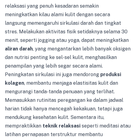
relaksasi yang penuh kesadaran semakin
meningkatkan kilau alami kulit dengan secara
langsung memengaruhi sirkulasi darah dan tingkat
stres. Melakukan aktivitas fisik setidaknya selama 30
menit, seperti jogging atau yoga, dapat meningkatkan
aliran darah
, yang mengantarkan lebih banyak oksigen
dan nutrisi penting ke sel-sel kulit, menghasilkan
penampilan yang lebih segar secara alami.
Peningkatan sirkulasi ini juga mendorong
produksi
kolagen
, membantu menjaga elastisitas kulit dan
mengurangi tanda-tanda penuaan yang terlihat.
Memasukkan rutinitas peregangan ke dalam jadwal
harian tidak hanya mencegah kekakuan, tetapi juga
mendukung kesehatan kulit. Sementara itu,
mempraktikkan
teknik relaksasi
seperti meditasi atau
latihan pernapasan terstruktur membantu