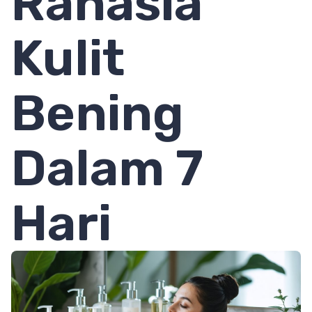
Rahasia
Kulit
Bening
Dalam 7
Hari