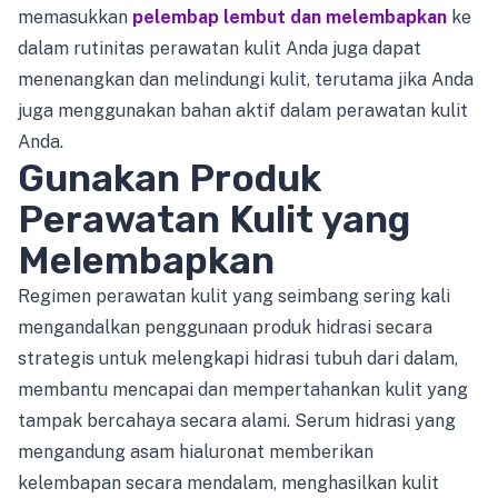
memasukkan
pelembap lembut dan melembapkan
ke
dalam rutinitas perawatan kulit Anda juga dapat
menenangkan dan melindungi kulit, terutama jika Anda
juga menggunakan bahan aktif dalam perawatan kulit
Anda.
Gunakan Produk
Perawatan Kulit yang
Melembapkan
Regimen perawatan kulit yang seimbang sering kali
mengandalkan penggunaan produk hidrasi secara
strategis untuk melengkapi hidrasi tubuh dari dalam,
membantu mencapai dan mempertahankan kulit yang
tampak bercahaya secara alami. Serum hidrasi yang
mengandung asam hialuronat memberikan
kelembapan secara mendalam, menghasilkan kulit