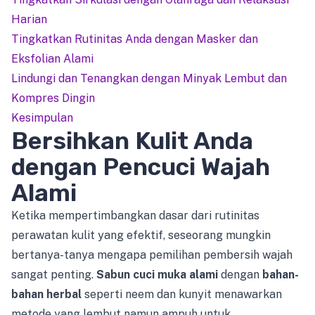
Harian
Tingkatkan Rutinitas Anda dengan Masker dan
Eksfolian Alami
Lindungi dan Tenangkan dengan Minyak Lembut dan
Kompres Dingin
Kesimpulan
Bersihkan Kulit Anda
dengan Pencuci Wajah
Alami
Ketika mempertimbangkan dasar dari rutinitas
perawatan kulit yang efektif, seseorang mungkin
bertanya-tanya mengapa pemilihan pembersih wajah
sangat penting.
Sabun cuci muka alami
dengan
bahan-
bahan herbal
seperti neem dan kunyit menawarkan
metode yang lembut namun ampuh untuk