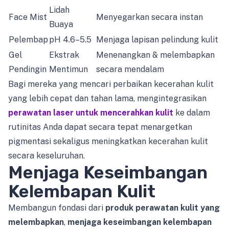
Lidah
Face Mist
Menyegarkan secara instan
Buaya
Pelembap
pH 4.6–5.5
Menjaga lapisan pelindung kulit
Gel
Ekstrak
Menenangkan & melembapkan
Pendingin
Mentimun
secara mendalam
Bagi mereka yang mencari perbaikan kecerahan kulit
yang lebih cepat dan tahan lama, mengintegrasikan
perawatan laser untuk mencerahkan kulit
ke dalam
rutinitas Anda dapat secara tepat menargetkan
pigmentasi sekaligus meningkatkan kecerahan kulit
secara keseluruhan.
Menjaga Keseimbangan
Kelembapan Kulit
Membangun fondasi dari
produk perawatan kulit yang
melembapkan
,
menjaga keseimbangan kelembapan