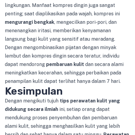
lingkungan. Manfaat kompres dingin juga sangat
penting; saat diaplikasikan pada wajah, kompres ini
mengurangi bengkak
, mengecilkan pori-pori, dan
menenangkan iritasi, memberikan kenyamanan
langsung bagi kulit yang sensitif atau meradang.
Dengan mengombinasikan pijatan dengan minyak
lembut dan kompres dingin secara teratur, individu
dapat mendorong
pembaruan kulit
dan secara alami
meningkatkan kecerahan, sehingga perbaikan pada
penampilan kulit dapat terlihat hanya dalam 7 hari.
Kesimpulan
Dengan mengikuti tujuh
tips perawatan kulit yang
didukung secara ilmiah
ini, setiap orang dapat
mendukung proses penyembuhan dan pembaruan
alami kulit, sehingga menghasilkan kulit yang lebih
bersih dan sehat hanya dalam satu minggu.
Perawatan