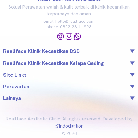
Solusi Perawatan wajah & kulit terbaik di klinik kecantikan
terpercaya dan aman.
email:
hello@reallface.com
phone:
0822-2311-1923
Reallface Klinik Kecantikan BSD
▼
The Icon Business Park Unit B/3, BSD City, Tangerang,
Reallface Klinik Kecantikan Kelapa Gading
▼
Banten 15345
Jl. Raya Kelapa Nias No.18A, Klp. Gading Bar., Kec. Klp.
Site Links
▼
0822-2311-1923
Gading, Jkt Utara, Daerah Khusus Ibukota Jakarta 14240
Beranda
Perawatan
▼
0813-1581-1448
Tentang Reallface
Juvelook
Perawatan
Lainnya
▼
Facial & LHALA Peel
Produk
Blog
Injection
Price List
Lokasi
Ultraformer III
Reallface Aesthetic Clinic. All rights reserved. Developed by
Testimonial
Botox, Filler, Thread Lift
Indodigition
Pico Laser & Injectables
© 2026