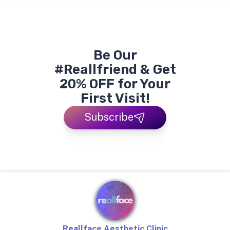
Be Our
#Reallfriend & Get
20% OFF for Your
First Visit!
Subscribe
Reallface Aesthetic Clinic