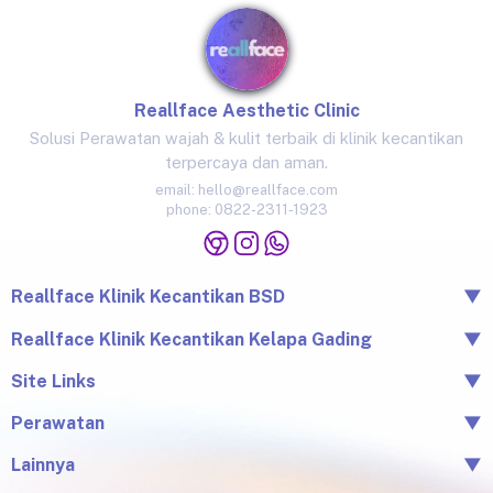
Reallface Aesthetic Clinic
Solusi Perawatan wajah & kulit terbaik di klinik kecantikan
terpercaya dan aman.
email:
hello@reallface.com
phone:
0822-2311-1923
Reallface Klinik Kecantikan BSD
▼
The Icon Business Park Unit B/3, BSD City, Tangerang,
Reallface Klinik Kecantikan Kelapa Gading
▼
Banten 15345
Jl. Raya Kelapa Nias No.18A, Klp. Gading Bar., Kec. Klp.
Site Links
▼
0822-2311-1923
Gading, Jkt Utara, Daerah Khusus Ibukota Jakarta 14240
Beranda
Perawatan
▼
0813-1581-1448
Tentang Reallface
Juvelook
Perawatan
Lainnya
▼
Facial & LHALA Peel
Produk