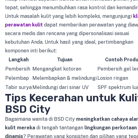
tepat, sehingga menumbuhkan rasa kontrol dan kemandir
Untuk masalah kulit yang lebih kompleks, mengunjungi
kl
perawatan kulit
dapat memberikan perawatan yang diaw
secara medis dan rencana yang dipersonalisasi sesuai
kebutuhan Anda. Untuk hasil yang ideal, pertimbangkan
komponen inti berikut:
Langkah
Tujuan
Contoh Prod
Pembersih
Mengangkat kotoran
Pembersih gel l
Pelembap
Melembapkan & melindungi
Losion ringan
Tabir surya
Melindungi dari sinar UV
SPF spektrum lu
Tips Kecerahan untuk Kuli
BSD City
Bagaimana wanita di BSD City
meningkatkan cahaya ala
kulit mereka
di tengah tantangan
lingkungan perkotaan
dinamis
? Perawatan yang konsisten dan pilihan yang tep