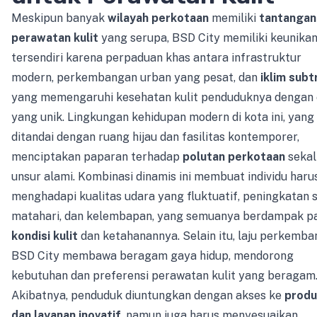
Meskipun banyak
wilayah perkotaan
memiliki
tantangan
perawatan kulit
yang serupa, BSD City memiliki keunika
tersendiri karena perpaduan khas antara infrastruktur
modern, perkembangan urban yang pesat, dan
iklim subt
yang memengaruhi kesehatan kulit penduduknya dengan 
yang unik. Lingkungan kehidupan modern di kota ini, yang
ditandai dengan ruang hijau dan fasilitas kontemporer,
menciptakan paparan terhadap
polutan perkotaan
sekal
unsur alami. Kombinasi dinamis ini membuat individu haru
menghadapi kualitas udara yang fluktuatif, peningkatan s
matahari, dan kelembapan, yang semuanya berdampak p
kondisi kulit
dan ketahanannya. Selain itu, laju perkemb
BSD City membawa beragam gaya hidup, mendorong
kebutuhan dan preferensi perawatan kulit yang beragam
Akibatnya, penduduk diuntungkan dengan akses ke
produ
dan layanan inovatif
, namun juga harus menyesuaikan