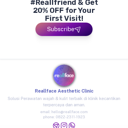
#Reallfriend & Get
20% OFF for Your
First Visit!
Subscribe
Reallface Aesthetic Clinic
Solusi Perawatan wajah & kulit terbaik di klinik kecantikan
terpercaya dan aman.
email:
hello@reallface.com
phone:
0822-2311-1923