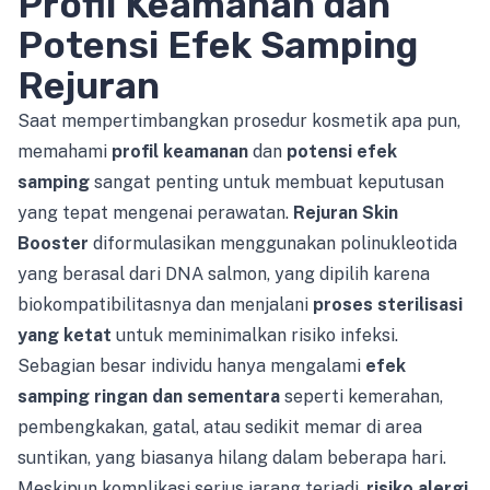
Profil Keamanan dan
Potensi Efek Samping
Rejuran
Saat mempertimbangkan prosedur kosmetik apa pun,
memahami
profil keamanan
dan
potensi efek
samping
sangat penting untuk membuat keputusan
yang tepat mengenai perawatan.
Rejuran Skin
Booster
diformulasikan menggunakan polinukleotida
yang berasal dari DNA salmon, yang dipilih karena
biokompatibilitasnya dan menjalani
proses sterilisasi
yang ketat
untuk meminimalkan risiko infeksi.
Sebagian besar individu hanya mengalami
efek
samping ringan dan sementara
seperti kemerahan,
pembengkakan, gatal, atau sedikit memar di area
suntikan, yang biasanya hilang dalam beberapa hari.
Meskipun komplikasi serius jarang terjadi,
risiko alergi