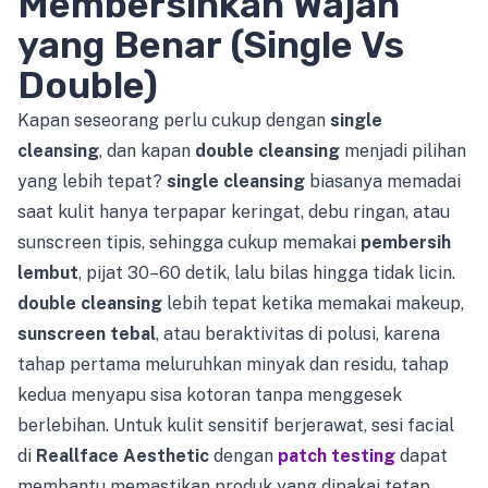
Membersihkan Wajah
yang Benar (Single Vs
Double)
Kapan seseorang perlu cukup dengan
single
cleansing
, dan kapan
double cleansing
menjadi pilihan
yang lebih tepat?
single cleansing
biasanya memadai
saat kulit hanya terpapar keringat, debu ringan, atau
sunscreen tipis, sehingga cukup memakai
pembersih
lembut
, pijat 30–60 detik, lalu bilas hingga tidak licin.
double cleansing
lebih tepat ketika memakai makeup,
sunscreen tebal
, atau beraktivitas di polusi, karena
tahap pertama meluruhkan minyak dan residu, tahap
kedua menyapu sisa kotoran tanpa menggesek
berlebihan. Untuk kulit sensitif berjerawat, sesi facial
di
Reallface Aesthetic
dengan
patch testing
dapat
membantu memastikan produk yang dipakai tetap