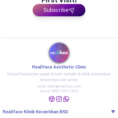
First Visit!
Subscribe
Reallface Aesthetic Clinic
Solusi Perawatan wajah & kulit terbaik di klinik kecantikan
terpercaya dan aman.
email:
hello@reallface.com
phone:
0822-2311-1923
Reallface Klinik Kecantikan BSD
▼