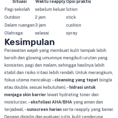
Situasi
Waktu reapply
Opsi praktis
Pagi sekolah
sebelum keluar
lotion
Outdoor
2 jam
stick
Dalam ruangan
3 jam
cushion
Olahraga
selesai
spray
Kesimpulan
Perawatan wajah yang membuat kulit tampak lebih
bersih dan glowing umumnya mengikuti urutan yang
konsisten, pagi dan malam, sehingga hasilnya lebih
stabil dan risiko iritasi lebih rendah. Untuk merangkum,
fokus utama mencakup: –
cleansing yang tepat
(single
atau double, sesuai kebutuhan), –
hidrasi untuk
menjaga skin barrier
lewat hydrating toner dan
moisturizer, –
eksfoliasi AHA/BHA
yang aman dan
terjadwal, –
sunscreen harian
serta reapply yang benar.
Dengan disiplin dan evaluasi rutin, kulit cenderung