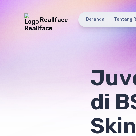
Reallface
Beranda
Tentang R
Juv
di B
Skin