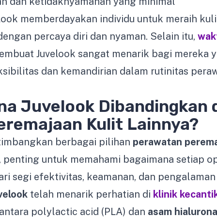
n dan ketidaknyamanan yang minimal
look memberdayakan individu untuk meraih kul
engan percaya diri dan nyaman. Selain itu,
wak
mbuat Juvelook sangat menarik bagi mereka 
sibilitas dan kemandirian dalam rutinitas peraw
a Juvelook Dibandingkan 
Peremajaan Kulit Lainnya?
imbangkan berbagai pilihan
perawatan perema
ni, penting untuk memahami bagaimana setiap op
ri segi efektivitas, keamanan, dan pengalaman
velook
telah menarik perhatian di
klinik kecant
antara polylactic acid (PLA) dan
asam hialurona