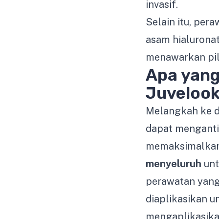
invasif.
Selain itu, per
asam hialuronat
menawarkan pili
Apa yang
Juvelook
Melangkah ke 
dapat menganti
memaksimalkan 
menyeluruh
unt
perawatan yang 
diaplikasikan u
mengaplikasika