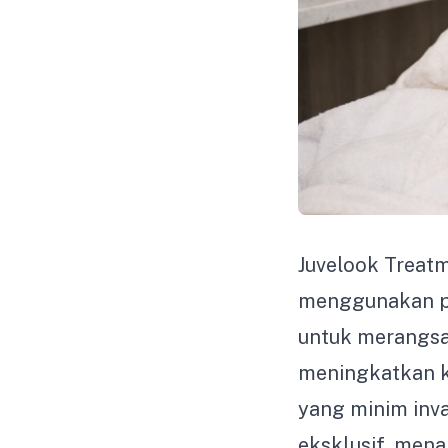
Juvelook Treatm
menggunakan pe
untuk merangs
meningkatkan k
yang minim inva
eksklusif, men