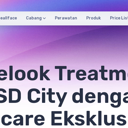
eallface
Cabang
Perawatan
Produk
Price Lis
elook Treatm
SD City deng
care Eksklus