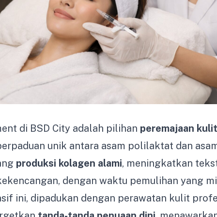
ent di BSD City adalah pilihan
peremajaan kuli
rpaduan unik antara asam polilaktat dan asam
ang
produksi kolagen alami
, meningkatkan tekst
ekencangan, dengan waktu pemulihan yang mi
sif ini, dipadukan dengan perawatan kulit prof
argetkan
tanda-tanda penuaan dini
, menawarkan