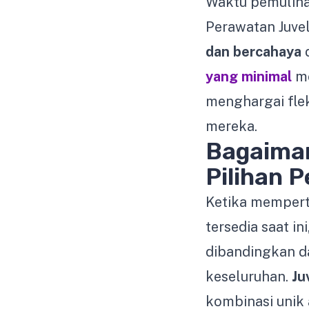
Waktu pemuliha
Perawatan Juve
dan bercahaya
d
yang minimal
me
menghargai flek
mereka.
Bagaiman
Pilihan 
Ketika mempert
tersedia saat i
dibandingkan da
keseluruhan.
Ju
kombinasi unik 