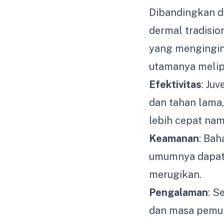
Dibandingkan de
dermal tradisio
yang mengingin
utamanya melipu
Efektivitas
: Ju
dan tahan lama,
lebih cepat nam
Keamanan
: Ba
umumnya dapat d
merugikan.
Pengalaman
: S
dan masa pemul