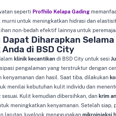
awatan seperti
Profhilo Kelapa Gading
memanfaat
 murni untuk meningkatkan hidrasi dan elastisita
han non-bedah efektif lainnya untuk peremajaa
 Dapat Diharapkan Selama 
 Anda di BSD City
dalam
klinik kecantikan
di BSD City untuk sesi
J
sipasi pengalaman yang terstruktur dengan ce
kenyamanan dan hasil. Saat tiba, dilakukan
ko
uk menilai kebutuhan kulit individu dan menen
sesuai. Kulit kemudian dibersihkan, dan
krim an
ntuk meningkatkan kenyamanan. Setelah siap, p
n larutan Juvelook menggunakan
mikroinjeksi 