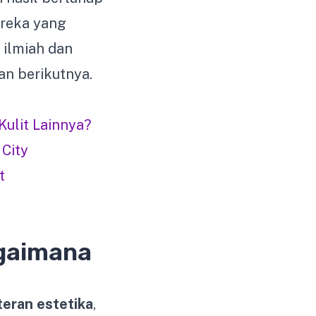
ereka yang
 ilmiah dan
n berikutnya.
ulit Lainnya?
City
t
agaimana
eran estetika
,