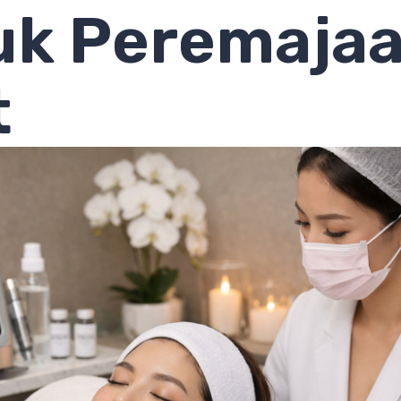
uk Peremaja
t