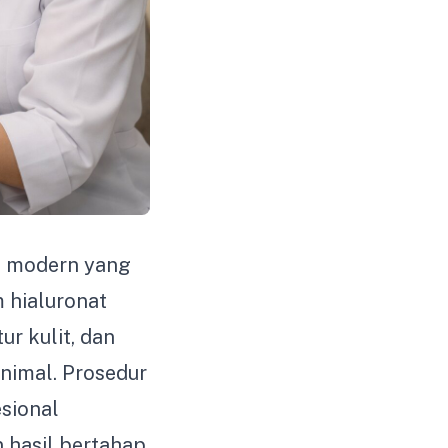
t
modern yang
 hialuronat
ur kulit, dan
nimal. Prosedur
esional
 hasil bertahap