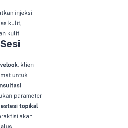
kan injeksi
s kulit,
n kulit.
Sesi
uvelook
, klien
rmat untuk
nsultasi
tukan parameter
estesi topikal
raktisi akan
halus
,