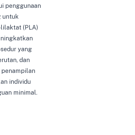
ui penggunaan
g untuk
ilaktat (PLA)
ningkatkan
osedur yang
erutan, dan
s penampilan
an individu
guan minimal.