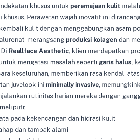
ndekatan khusus untuk
peremajaan kulit
melal
si khusus. Perawatan wajah inovatif ini dirancan
embali kulit dengan menggabungkan asam pol
aluronat, merangsang
produksi kolagen
dan me
. Di
Reallface Aesthetic
, klien mendapatkan pr
 untuk mengatasi masalah seperti
garis halus
, k
ecara keseluruhan, memberikan rasa kendali ata
an juvelook ini
minimally invasive
, memungkink
njalankan rutinitas harian mereka dengan gang
meliputi:
ta pada kekencangan dan hidrasi kulit
tahap dan tampak alami