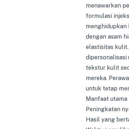
menawarkan pe
formulasi injek
menghidupkan k
dengan asam hi
elastisitas kulit
dipersonalisasi
tekstur kulit s
mereka. Perawat
untuk tetap me
Manfaat utama 
Peningkatan nya
Hasil yang ber