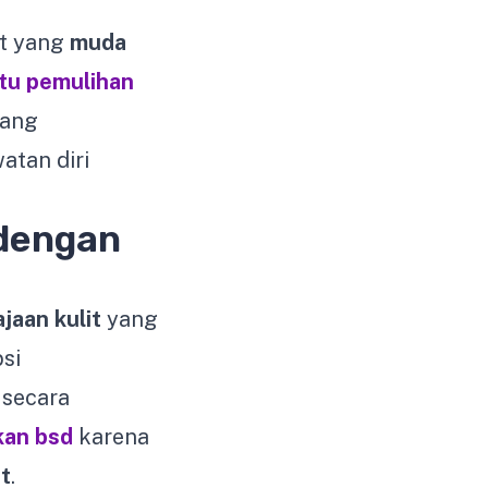
it yang
muda
tu pemulihan
yang
atan diri
dengan
jaan kulit
yang
si
 secara
ikan bsd
karena
t
.