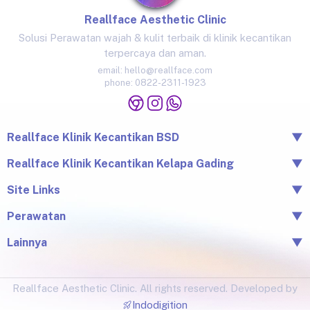
Reallface Aesthetic Clinic
Solusi Perawatan wajah & kulit terbaik di klinik kecantikan
terpercaya dan aman.
email:
hello@reallface.com
phone:
0822-2311-1923
Reallface Klinik Kecantikan BSD
▼
The Icon Business Park Unit B/3, BSD City, Tangerang,
Reallface Klinik Kecantikan Kelapa Gading
▼
Banten 15345
Jl. Raya Kelapa Nias No.18A, Klp. Gading Bar., Kec. Klp.
Site Links
▼
0822-2311-1923
Gading, Jkt Utara, Daerah Khusus Ibukota Jakarta 14240
Beranda
Perawatan
▼
0813-1581-1448
Tentang Reallface
Juvelook
Perawatan
Lainnya
▼
Facial & LHALA Peel
Produk
Blog
Injection
Price List
Lokasi
Ultraformer III
Reallface Aesthetic Clinic. All rights reserved. Developed by
Testimonial
Botox, Filler, Thread Lift
Indodigition