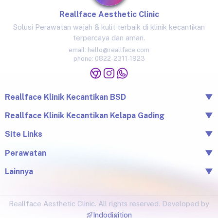
Reallface Aesthetic Clinic
Solusi Perawatan wajah & kulit terbaik di klinik kecantikan
terpercaya dan aman.
email:
hello@reallface.com
phone:
0822-2311-1923
Reallface Klinik Kecantikan BSD
▼
The Icon Business Park Unit B/3, BSD City, Tangerang,
Reallface Klinik Kecantikan Kelapa Gading
▼
Banten 15345
Jl. Raya Kelapa Nias No.18A, Klp. Gading Bar., Kec. Klp.
Site Links
▼
0822-2311-1923
Gading, Jkt Utara, Daerah Khusus Ibukota Jakarta 14240
Beranda
Perawatan
▼
0813-1581-1448
Tentang Reallface
Juvelook
Perawatan
Lainnya
▼
Facial & LHALA Peel
Produk
Blog
Injection
Price List
Lokasi
Ultraformer III
Reallface Aesthetic Clinic. All rights reserved. Developed by
Testimonial
Botox, Filler, Thread Lift
Indodigition