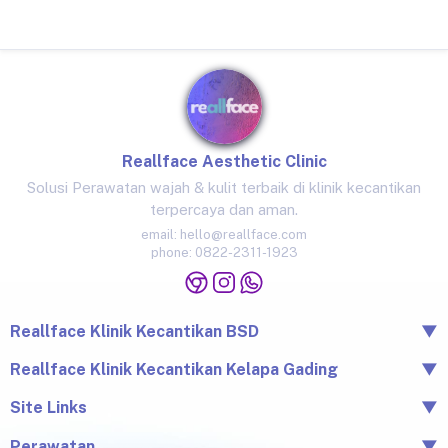
Reallface Aesthetic Clinic
Solusi Perawatan wajah & kulit terbaik di klinik kecantikan
terpercaya dan aman.
email:
hello@reallface.com
phone:
0822-2311-1923
Reallface Klinik Kecantikan BSD
▼
The Icon Business Park Unit B/3, BSD City, Tangerang,
Reallface Klinik Kecantikan Kelapa Gading
▼
Banten 15345
Jl. Raya Kelapa Nias No.18A, Klp. Gading Bar., Kec. Klp.
Site Links
▼
0822-2311-1923
Gading, Jkt Utara, Daerah Khusus Ibukota Jakarta 14240
Beranda
Perawatan
▼
0813-1581-1448