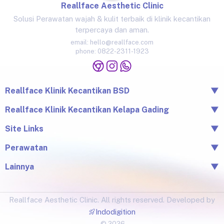
Reallface Aesthetic Clinic
Solusi Perawatan wajah & kulit terbaik di klinik kecantikan
terpercaya dan aman.
email:
hello@reallface.com
phone:
0822-2311-1923
Reallface Klinik Kecantikan BSD
▼
The Icon Business Park Unit B/3, BSD City, Tangerang,
Reallface Klinik Kecantikan Kelapa Gading
▼
Banten 15345
Jl. Raya Kelapa Nias No.18A, Klp. Gading Bar., Kec. Klp.
Site Links
▼
0822-2311-1923
Gading, Jkt Utara, Daerah Khusus Ibukota Jakarta 14240
Beranda
Perawatan
▼
0813-1581-1448
Tentang Reallface
Juvelook
Perawatan
Lainnya
▼
Facial & LHALA Peel
Produk
Blog
Injection
Price List
Lokasi
Ultraformer III
Reallface Aesthetic Clinic. All rights reserved. Developed by
Testimonial
Botox, Filler, Thread Lift
Indodigition
Pico Laser & Injectables
© 2026