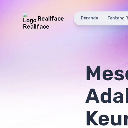
Reallface
Beranda
Tentang R
Mes
Adal
Keu