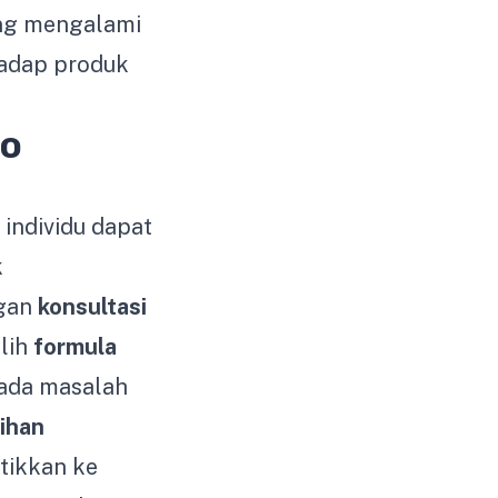
ang mengalami
hadap produk
so
individu dapat
k
ngan
konsultasi
ilih
formula
pada masalah
ihan
ntikkan ke