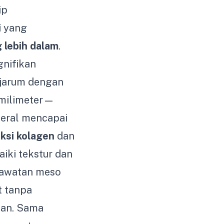
ip
i
yang
g lebih dalam
.
gnifikan
 jarum dengan
 milimeter—
neral mencapai
ksi kolagen
dan
iki tekstur dan
rawatan meso
t tanpa
man. Sama