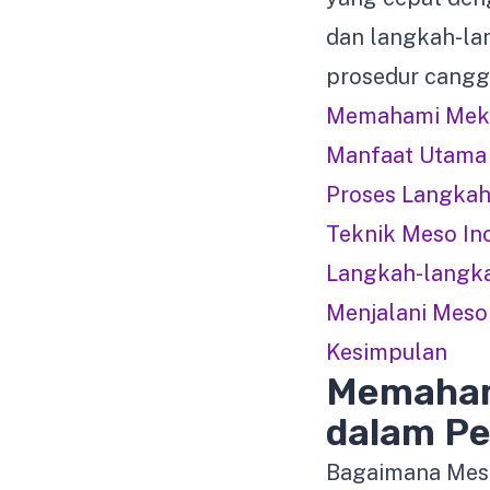
dan langkah-l
prosedur canggi
Memahami Meka
Manfaat Utama 
Proses Langkah
Teknik Meso Ino
Langkah-langk
Menjalani Meso
Kesimpulan
Memaham
dalam Pe
Bagaimana Meso