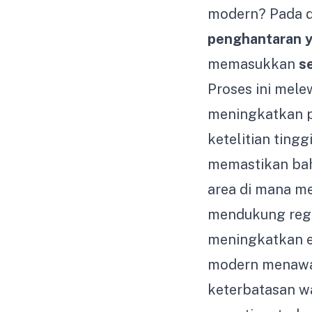
modern? Pada d
penghantaran y
memasukkan
s
Proses ini mele
meningkatkan p
ketelitian ting
memastikan bahw
area di mana m
mendukung regen
meningkatkan el
modern menawark
keterbatasan w