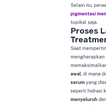
Selain itu, per
pigmentasi me
topikal saja.
Proses 
Treatment
Saat mempertimb
mengharapkan p
memaksimalkan 
awal
, di mana 
serum
yang dis
seperti hidrasi
menyeluruh
den