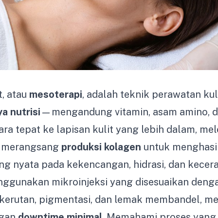
, atau
mesoterapi
, adalah teknik perawatan kul
a nutrisi
—mengandung vitamin, asam amino, 
ara tepat ke lapisan kulit yang lebih dalam, me
 merangsang
produksi kolagen
untuk menghasi
g nyata pada kekencangan, hidrasi, dan kecerah
nggunakan mikroinjeksi yang disesuaikan deng
i kerutan, pigmentasi, dan lemak membandel, m
ngan
downtime minimal
. Memahami proses yang 