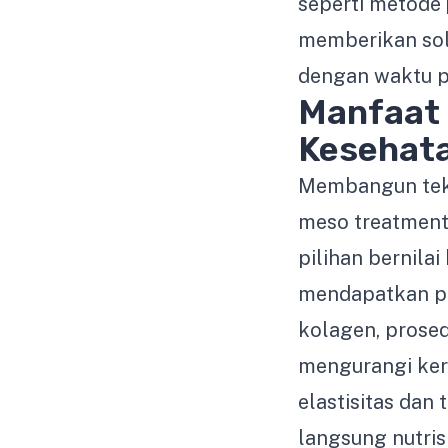
seperti metode
memberikan sol
dengan waktu p
Manfaat
Kesehata
Membangun tekn
meso treatment
pilihan bernila
mendapatkan pe
kolagen, prosed
mengurangi ker
elastisitas dan
langsung nutris