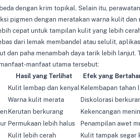
beda dengan krim topikal. Selain itu, perawata
si pigmen dengan meratakan warna kulit dan
ebih cepat untuk tampilan kulit yang lebih cerah
ebas dari lemak membandel atau selulit, aplikas
rut dan paha menambah daya tarik lebih lanjut.
manfaat-manfaat utama tersebut:
Hasil yang Terlihat
Efek yang Bertaha
Kulit lembap dan kenyal
Kelembapan tahan 
Warna kulit merata
Diskolorasi berkura
gen
Kerutan berkurang
Kekencangan meni
tur
Permukaan lebih halus
Penampilan awet m
Kulit lebih cerah
Kulit tampak segar