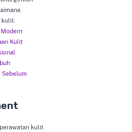
gaimana
kulit.
 Modern
an Kulit
sional
ubuh
n Sebelum
ment
perawatan kulit