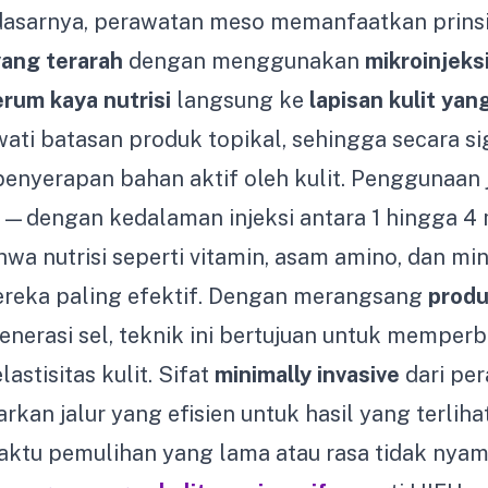
asarnya, perawatan meso memanfaatkan prins
ang terarah
dengan menggunakan
mikroinjeks
erum kaya nutrisi
langsung ke
lapisan kulit yan
wati batasan produk topikal, sehingga secara si
enyerapan bahan aktif oleh kulit. Penggunaan
gi—dengan kedalaman injeksi antara 1 hingga 4
a nutrisi seperti vitamin, asam amino, dan mi
ereka paling efektif. Dengan merangsang
produ
erasi sel, teknik ini bertujuan untuk memperba
astisitas kulit. Sifat
minimally invasive
dari pe
an jalur yang efisien untuk hasil yang terliha
aktu pemulihan yang lama atau rasa tidak nya