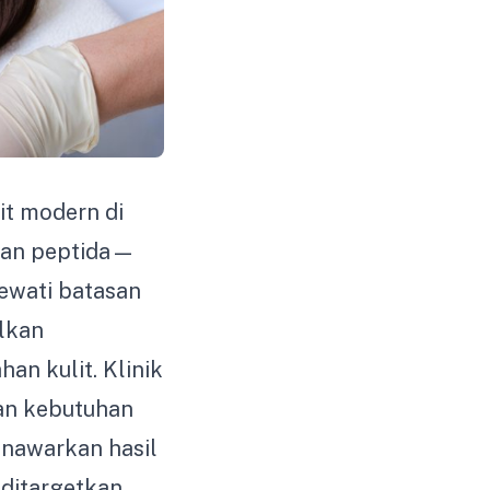
it modern di
dan peptida—
lewati batasan
lkan
an kulit. Klinik
an kebutuhan
enawarkan hasil
ditargetkan