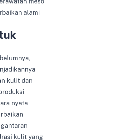
perawatan meso
rbaikan alami
tuk
ebelumnya,
njadikannya
n kulit dan
produksi
ara nyata
erbaikan
engantaran
rasi kulit yang