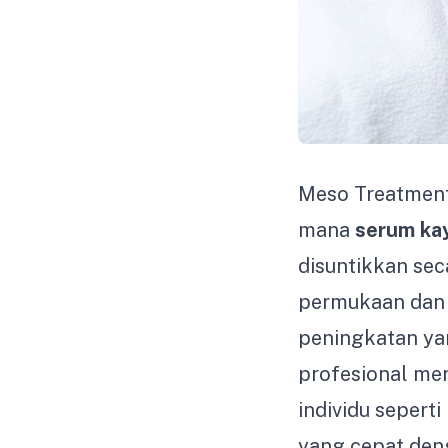
Meso Treatment
mana
serum kay
disuntikkan sec
permukaan dan
peningkatan yan
profesional me
individu sepert
yang cepat de