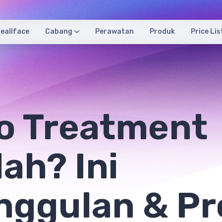
eallface
Cabang
Perawatan
Produk
Price Lis
o Treatment
ah? Ini
nggulan & Pr