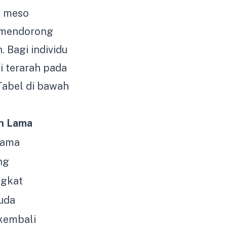
n meso
 mendorong
. Bagi individu
i terarah pada
 Tabel di bawah
n Lama
lama
ng
ngkat
uda
 kembali