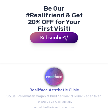
Be Our
#Reallfriend & Get
20% OFF for Your
First Visit!
Subscribe
Reallface Aesthetic Clinic
Solusi Perawatan wajah & kulit terbaik di klinik kecantikan
terpercaya dan aman.
email:
hello@reallface.com