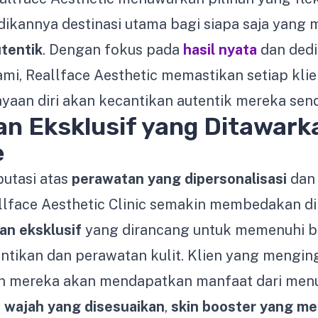
ikannya destinasi utama bagi siapa saja yang 
tentik
. Dengan fokus pada
hasil nyata
dan dedi
mi, Reallface Aesthetic memastikan setiap kli
aan diri akan kecantikan autentik mereka sendi
n Eksklusif yang Ditawarka
e
utasi atas
perawatan yang dipersonalisasi
dan 
llface Aesthetic Clinic semakin membedakan di
an eksklusif
yang dirancang untuk memenuhi b
ntikan dan perawatan kulit. Klien yang mengin
n mereka akan mendapatkan manfaat dari menu
i wajah yang disesuaikan
,
skin booster yang m