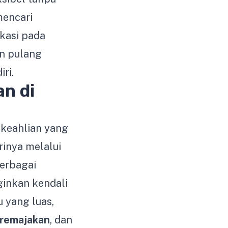
mencari
kasi pada
en pulang
ri.
n di
keahlian yang
rinya melalui
erbagai
ginkan kendali
 yang luas,
eremajakan
, dan