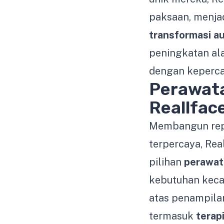
paksaan, menjad
transformasi au
peningkatan ala
dengan kepercay
Perawata
Reallfac
Membangun rep
terpercaya, Rea
pilihan
perawat
kebutuhan keca
atas penampila
termasuk
terap