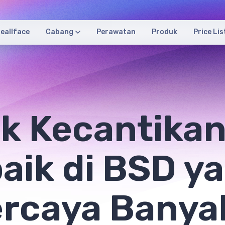
eallface
Cabang
Perawatan
Produk
Price Lis
ik Kecantika
aik di BSD y
ercaya Banya