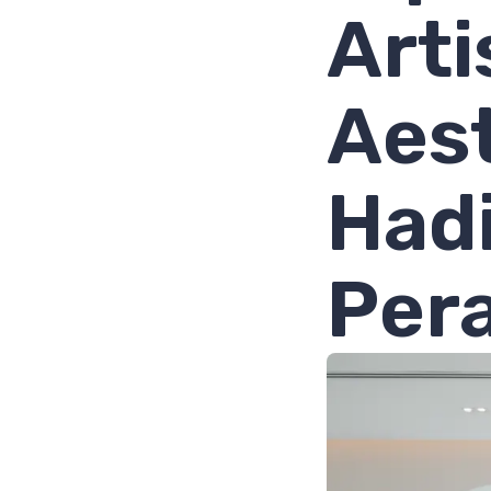
Arti
Aest
Had
Pera