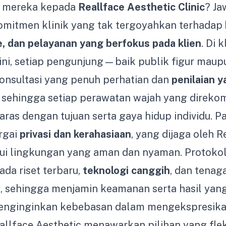
t mereka kepada
Reallface Aesthetic Clinic
? J
komitmen klinik yang tak tergoyahkan terhadap
, dan pelayanan yang berfokus pada klien
. Di 
 ini, setiap pengunjung—baik publik figur ma
nsultasi yang penuh perhatian dan
penilaian 
, sehingga setiap perawatan wajah yang direk
aras dengan tujuan serta gaya hidup individu. Pa
rgai
privasi dan kerahasiaan
, yang dijaga oleh R
ui lingkungan yang aman dan nyaman. Protokol f
ada riset terbaru,
teknologi canggih
, dan tenaga
 sehingga menjamin keamanan serta hasil yang 
enginginkan kebebasan dalam mengekspresika
allface Aesthetic menawarkan pilihan yang fle