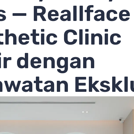
s — Reallface
hetic Clinic
ir dengan
watan Eksklu