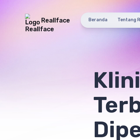
Reallface
Beranda
Tentang R
Klin
Terb
Dip