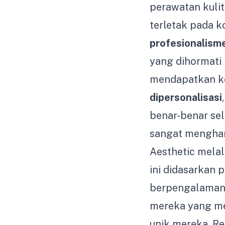
perawatan kuli
terletak pada 
profesionalisme
yang dihormati
mendapatkan ko
dipersonalisasi
benar-benar sel
sangat mengha
Aesthetic melal
ini didasarkan p
berpengalaman,
mereka yang m
unik mereka, Re