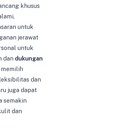
rancang khusus
alami,
saran untuk
ganan jerawat
rsonal untuk
uh dan
dukungan
 memilih
ksibilitas dan
ru juga dapat
a semakin
ulit dan