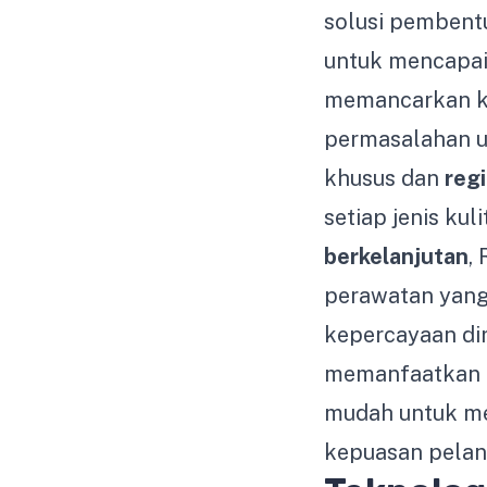
solusi pembent
untuk mencapai 
memancarkan ke
permasalahan u
khusus dan
reg
setiap jenis ku
berkelanjutan
,
perawatan yang
kepercayaan dir
memanfaatkan
mudah untuk me
kepuasan pelan