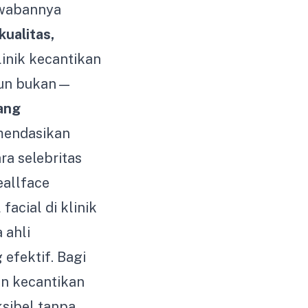
awabannya
kualitas,
klinik kecantikan
upun bukan—
yang
omendasikan
ra selebritas
eallface
acial di klinik
 ahli
efektif. Bagi
n kecantikan
ksibel tanpa