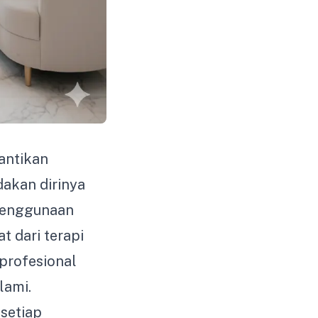
cantikan
dakan dirinya
 penggunaan
t dari terapi
 profesional
lami.
setiap