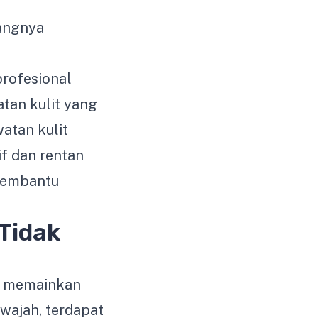
langnya
profesional
tan kulit yang
atan kulit
if dan rentan
embantu
Tidak
n memainkan
wajah, terdapat