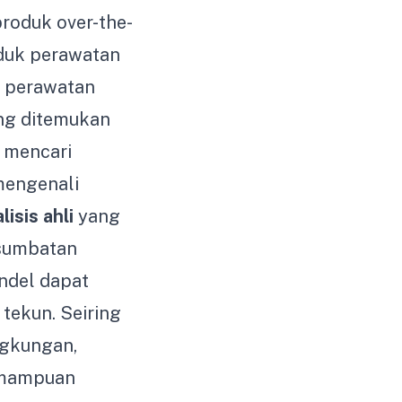
roduk over-the-
oduk perawatan
n perawatan
ang ditemukan
g mencari
mengenali
lisis ahli
yang
 sumbatan
ndel dapat
tekun. Seiring
ngkungan,
emampuan