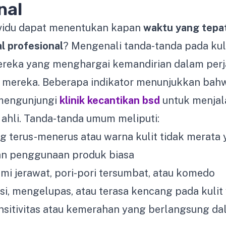
nal
vidu dapat menentukan kapan
waktu yang tepa
l profesional
? Mengenali tanda-tanda pada kul
ereka yang menghargai kemandirian dalam per
t mereka. Beberapa indikator menunjukkan ba
 mengunjungi
klinik kecantikan bsd
untuk menjal
a ahli. Tanda-tanda umum meliputi:
g terus-menerus atau warna kulit tidak merata 
n penggunaan produk biasa
i jerawat, pori-pori tersumbat, atau komedo
asi, mengelupas, atau terasa kencang pada kulit
nsitivitas atau kemerahan yang berlangsung da