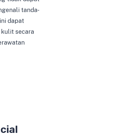
ngenali tanda-
ini dapat
ulit secara
erawatan
cial