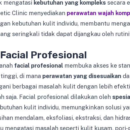
k mengatasi
kebutuhan yang kompleks
secara e
etic Clinic menyediakan
perawatan wajah komp
ngan kebutuhan kulit individu, membantu menga
ng seringkali tidak dapat dijangkau oleh rutin
Facial Profesional
ranah
facial profesional
membuka akses ke stan
 tinggi, di mana
perawatan yang disesuaikan
da
ani berbagai masalah kulit dengan lebih efekt
ah saja. Facial profesional dilakukan oleh
spesia
butuhan kulit individu, memungkinkan solusi y
ihan mendalam, eksfoliasi, ekstraksi, dan hidras
mengatasi masalah seperti kulit kusam, pori-p