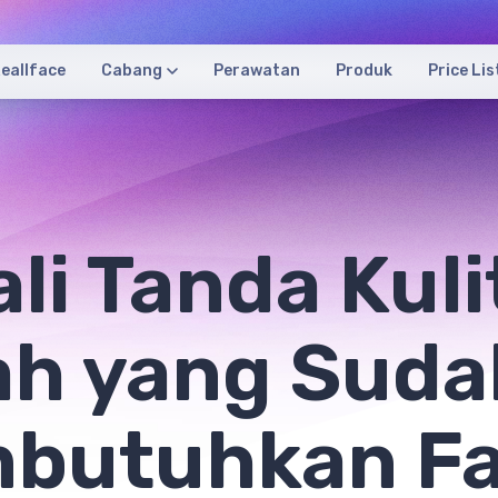
eallface
Cabang
Perawatan
Produk
Price Lis
li Tanda Kuli
ah yang Suda
butuhkan Fa