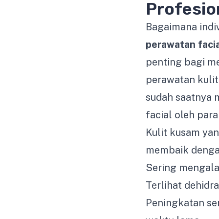
Profesio
Bagaimana indi
perawatan facia
penting bagi m
perawatan kuli
sudah saatnya
facial oleh par
Kulit kusam yan
membaik denga
Sering mengalam
Terlihat dehidr
Peningkatan se