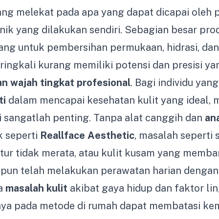
ng melekat pada apa yang dapat dicapai oleh p
nik yang dilakukan sendiri. Sebagian besar pr
cang untuk pembersihan permukaan, hidrasi, da
ringkali kurang memiliki potensi dan presisi y
n wajah tingkat profesional
. Bagi individu yan
ti
dalam mencapai kesehatan kulit yang ideal, 
i sangatlah penting. Tanpa alat canggih dan
ana
ik seperti
Reallface Aesthetic
, masalah seperti
tur tidak merata, atau kulit kusam yang memba
ipun telah melakukan perawatan harian dengan 
a
masalah kulit
akibat gaya hidup dan faktor li
nya pada metode di rumah dapat membatasi k