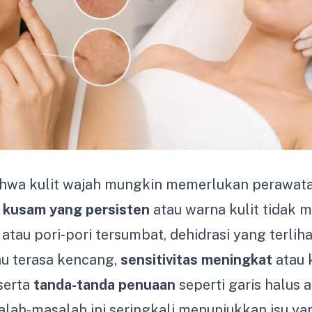
hwa kulit wajah mungkin memerlukan perawata
t kusam yang persisten
atau warna kulit tidak m
atau pori-pori tersumbat, dehidrasi yang terlihat
u terasa kencang,
sensitivitas meningkat
atau 
serta
tanda-tanda penuaan
seperti garis halus a
lah-masalah ini seringkali menunjukkan isu ya