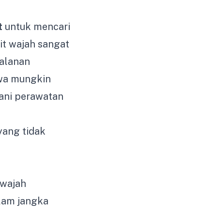
t
untuk mencari
it wajah sangat
jalanan
hwa mungkin
ani perawatan
yang tidak
 wajah
lam jangka