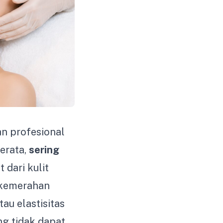
n profesional
erata,
sering
 dari kulit
kemerahan
tau elastisitas
ng tidak dapat