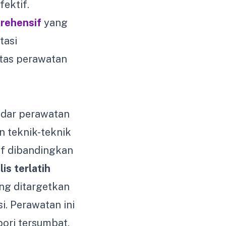
fektif.
rehensif
yang
tasi
itas perawatan
dar perawatan
n teknik-teknik
if dibandingkan
lis terlatih
ang ditargetkan
i. Perawatan ini
ori tersumbat,