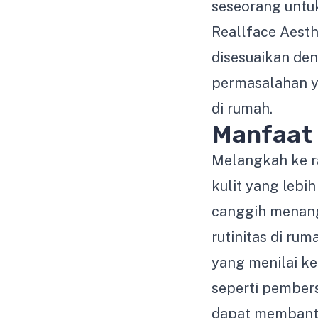
seseorang untu
Reallface Aesth
disesuaikan de
permasalahan ya
di rumah.
Manfaat 
Melangkah ke 
kulit yang lebih
canggih menang
rutinitas di rum
yang menilai ke
seperti pembers
dapat membantu 