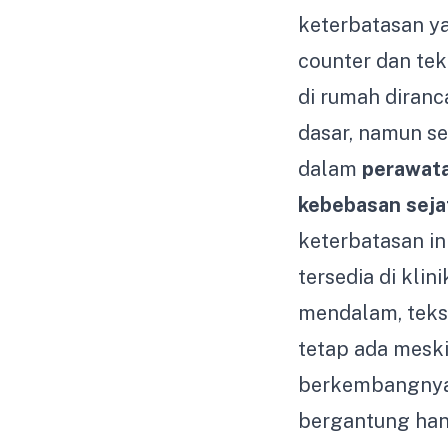
keterbatasan ya
counter dan tek
di rumah diran
dasar, namun se
dalam
perawata
kebebasan seja
keterbatasan in
tersedia di klin
mendalam, teks
tetap ada mesk
berkembangny
bergantung ha