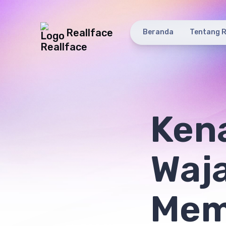
Reallface
Beranda
Tentang R
Kena
Waj
Mem