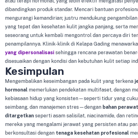
atau terapi hormonal, yang lebih efektif mengatasi pen
dibandingkan produk standar. Mencari bantuan profesiona
mengurangi kemandirian; justru mendukung pengambilan
yang tepat dan kesehatan kulit jangka panjang, serta m
seseorang untuk kembali mengontrol dan percaya diri te
penampilannya. Klinik-klinik di Kelapa Gading menawark
yang dipersonalisasi
sehingga rencana perawatan benar
disesuaikan dengan kondisi dan kebutuhan kulit setiap indi
Kesimpulan
Mengembalikan keseimbangan pada kulit yang terkena
j
hormonal
memerlukan pendekatan multifaset, dengan 
kebiasaan hidup yang konsisten—seperti tidur yang cukup
seimbang, dan manajemen stres—dengan
bahan perawat
ditargetkan
seperti asam salisilat, niacinamide, dan retin
mereka yang mengalami jerawat yang persisten atau par
berkonsultasi dengan
tenaga kesehatan profesional
mem