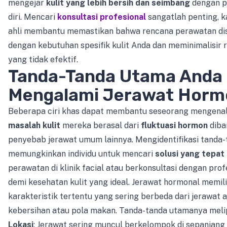
mengejar
kulit yang lebih bersih dan seimbang
dengan p
diri. Mencari
konsultasi profesional
sangatlah penting, k
ahli membantu memastikan bahwa rencana perawatan di
dengan kebutuhan spesifik kulit Anda dan meminimalisir ri
yang tidak efektif.
Tanda-Tanda Utama Anda
Mengalami Jerawat Horm
Beberapa ciri khas dapat membantu seseorang mengenali
masalah kulit
mereka berasal dari
fluktuasi hormon
diba
penyebab jerawat umum lainnya. Mengidentifikasi tanda-t
memungkinkan individu untuk mencari
solusi yang tepat
perawatan di klinik facial atau berkonsultasi dengan prof
demi kesehatan kulit yang ideal. Jerawat hormonal memili
karakteristik tertentu yang sering berbeda dari jerawat 
kebersihan atau pola makan. Tanda-tanda utamanya melip
Lokasi
: Jerawat sering muncul berkelompok di sepanjang 