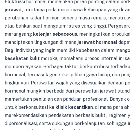
Fluktuasi hormonal memainkan peran penting dalam pe
jerawat
, terutama pada masa-masa kehidupan yang dita
perubahan kadar hormon, seperti masa remaja, menstruas
atau bahkan saat mengalami stres yang tinggi. Pergeseran
merangsang
kelenjar sebaceous
, meningkatkan produksi
menciptakan lingkungan di mana
jerawat hormonal
dapa
Bagi individu yang ingin memiliki kebebasan dalam mengo
kesehatan kulit
mereka, memahami proses internal ini s
memberdayakan. Berbagai faktor berkontribusi terhadap
hormonal, termasuk genetika, pilihan gaya hidup, dan pe
lingkungan. Perawatan wajah yang disesuaikan dengan p
hormonal mungkin berbeda dari perawatan jerawat standar
memerlukan penilaian dan panduan profesional. Banyak 
untuk berkonsultasi ke
klinik kecantikan
, di mana para ah
merekomendasikan pendekatan berbasis bukti, regimen 
dipersonalisasi, serta dukungan berkelanjutan, sehingga i