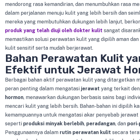
mendorong rasa kemandirian, dan menumbuhkan rasa memi
dalam perjalanan menuju kulit yang lebih bersih dan seim
mereka yang membutuhkan dukungan lebih lanjut, berkon
produk yang telah diuji oleh dokter kulit
sangat disaran
memastikan solusi perawatan kulit yang dipilih aman dan
kulit sensitif serta mudah berjerawat.
Bahan Perawatan Kulit ya
Efektif untuk Jerawat H
Berbagai bahan aktif perawatan kulit yang ditargetkan
peran penting dalam mengatasi
jerawat
yang terkait de
hormon
, menawarkan dukungan berbasis sains bagi indiv
mencari kulit yang lebih bersih. Bahan-bahan ini dipilih k
kemampuannya untuk mengatasi akar penyebab jerawat 
seperti
produksi minyak berlebih
,
peradangan
, dan
pori
Penggunaannya dalam
rutin perawatan kulit
secara tera