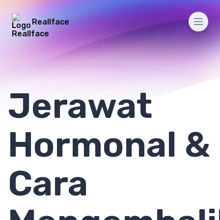
Reallface
Men
Jerawat
Hormonal &
Cara