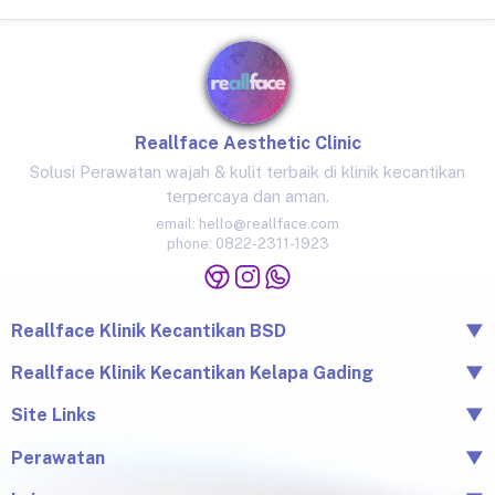
Reallface Aesthetic Clinic
Solusi Perawatan wajah & kulit terbaik di klinik kecantikan
terpercaya dan aman.
email:
hello@reallface.com
phone:
0822-2311-1923
Reallface Klinik Kecantikan BSD
▼
The Icon Business Park Unit B/3, BSD City, Tangerang,
Reallface Klinik Kecantikan Kelapa Gading
▼
Banten 15345
Jl. Raya Kelapa Nias No.18A, Klp. Gading Bar., Kec. Klp.
Site Links
▼
0822-2311-1923
Gading, Jkt Utara, Daerah Khusus Ibukota Jakarta 14240
Beranda
Perawatan
▼
0813-1581-1448
Tentang Reallface
Juvelook