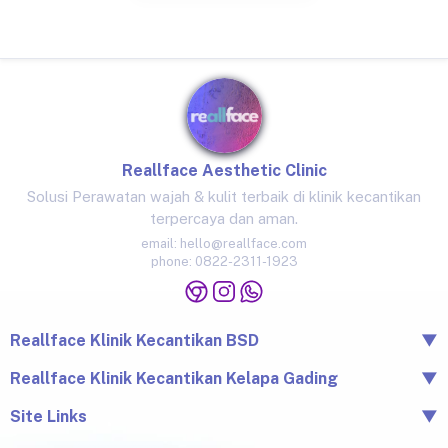
Reallface Aesthetic Clinic
Solusi Perawatan wajah & kulit terbaik di klinik kecantikan
terpercaya dan aman.
email:
hello@reallface.com
phone:
0822-2311-1923
Reallface Klinik Kecantikan BSD
▼
The Icon Business Park Unit B/3, BSD City, Tangerang,
Reallface Klinik Kecantikan Kelapa Gading
▼
Banten 15345
Jl. Raya Kelapa Nias No.18A, Klp. Gading Bar., Kec. Klp.
Site Links
▼
0822-2311-1923
Gading, Jkt Utara, Daerah Khusus Ibukota Jakarta 14240
Beranda