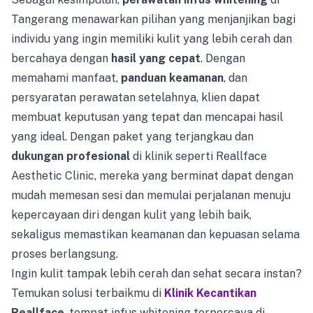
Tangerang menawarkan pilihan yang menjanjikan bagi
individu yang ingin memiliki kulit yang lebih cerah dan
bercahaya dengan
hasil yang cepat
. Dengan
memahami manfaat,
panduan keamanan
, dan
persyaratan perawatan setelahnya, klien dapat
membuat keputusan yang tepat dan mencapai hasil
yang ideal. Dengan paket yang terjangkau dan
dukungan profesional
di klinik seperti Reallface
Aesthetic Clinic, mereka yang berminat dapat dengan
mudah memesan sesi dan memulai perjalanan menuju
kepercayaan diri dengan kulit yang lebih baik,
sekaligus memastikan keamanan dan kepuasan selama
proses berlangsung.
Ingin kulit tampak lebih cerah dan sehat secara instan?
Temukan solusi terbaikmu di
Klinik Kecantikan
Reallface
, tempat infus whitening terpercaya di