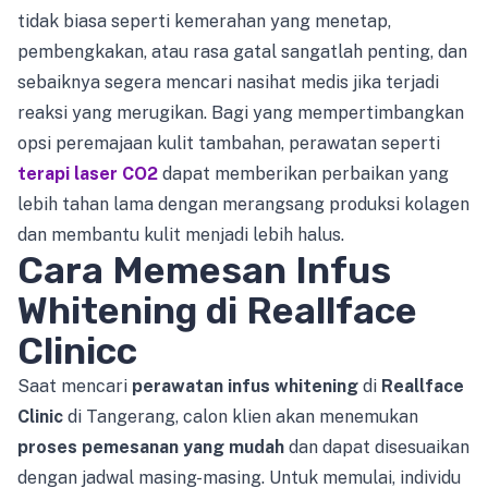
tidak biasa seperti kemerahan yang menetap,
pembengkakan, atau rasa gatal sangatlah penting, dan
sebaiknya segera mencari nasihat medis jika terjadi
reaksi yang merugikan. Bagi yang mempertimbangkan
opsi peremajaan kulit tambahan, perawatan seperti
terapi laser CO2
dapat memberikan perbaikan yang
lebih tahan lama dengan merangsang produksi kolagen
dan membantu kulit menjadi lebih halus.
Cara Memesan Infus
Whitening di Reallface
Clinicc
Saat mencari
perawatan infus whitening
di
Reallface
Clinic
di Tangerang, calon klien akan menemukan
proses pemesanan yang mudah
dan dapat disesuaikan
dengan jadwal masing-masing. Untuk memulai, individu