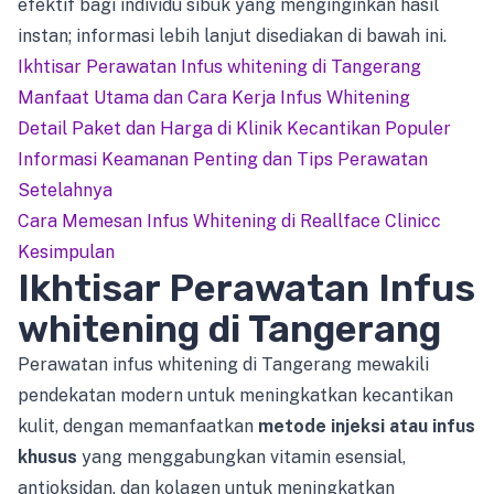
efektif bagi individu sibuk yang menginginkan hasil
instan; informasi lebih lanjut disediakan di bawah ini.
Ikhtisar Perawatan Infus whitening di Tangerang
Manfaat Utama dan Cara Kerja Infus Whitening
Detail Paket dan Harga di Klinik Kecantikan Populer
Informasi Keamanan Penting dan Tips Perawatan
Setelahnya
Cara Memesan Infus Whitening di Reallface Clinicc
Kesimpulan
Ikhtisar Perawatan Infus
whitening di Tangerang
Perawatan infus whitening di Tangerang mewakili
pendekatan modern untuk meningkatkan kecantikan
kulit, dengan memanfaatkan
metode injeksi atau infus
khusus
yang menggabungkan vitamin esensial,
antioksidan, dan kolagen untuk meningkatkan