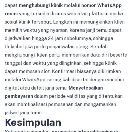
dapat
menghubungi klinik
melalui
nomor WhatsApp
resmi
yang tersedia di situs web atau platform media
sosial klinik tersebut. Langkah ini memungkinkan klien
memilih waktu yang nyaman, karena janji temu dapat
dijadwalkan hingga 24 jam sebelumnya, sehingga
fleksibel jika perlu penjadwalan ulang. Setelah
menghubungi, klien perlu memberikan data diri beserta
tanggal dan waktu yang diinginkan, sehingga klinik
dapat memesan slot. Konfirmasi biasanya dikirimkan
melalui WhatsApp, sering kali disertai dengan voucher
digital atau detail janji temu.
Menyelesaikan
pembayaran
dalam periode validitas yang ditentukan
akan memfinalisasi pemesanan dan mengamankan
jadwal janji temu.
Kesimpulan
Sebagai kesimpulan,
perawatan infus whitening
di