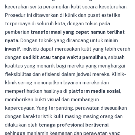
kecerahan serta penampilan kulit secara keseluruhan.
Prosedur ini ditawarkan di klinik dan pusat estetika
terpercaya di seluruh kota, dengan fokus pada
pemberian
transformasi yang cepat namun terlihat
nyata
. Dengan teknik yang dirancang untuk
minim
invasif
, individu dapat merasakan kulit yang lebih cerah
dengan
sedikit atau tanpa waktu pemulihan
, sebuah
kualitas yang menarik bagi mereka yang menghargai
fleksibilitas dan efisiensi dalam jadwal mereka. Klinik-
klinik sering menonjolkan layanan mereka dan
memperlihatkan hasilnya di
platform media sosial
,
memberikan bukti visual dan membangun
kepercayaan. Yang terpenting, perawatan disesuaikan
dengan karakteristik kulit masing-masing orang dan
dilakukan oleh
tenaga profesional berlisensi
,
sehingga menjamin keamanan dan perawatan yang