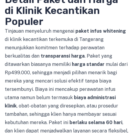
di Klinik Kecantikan
Populer
Tinjauan menyeluruh mengenai
paket infus whitening
di klinik kecantikan terkemuka di Tangerang
menunjukkan komitmen terhadap perawatan
berkualitas dan
transparansi harga
. Paket yang
ditawarkan biasanya memiliki
harga standar
mulai dari
Rp499.000, sehingga menjadi pilihan menarik bagi
mereka yang mencari solusi efektif tanpa biaya
tersembunyi. Biaya ini mencakup perawatan infus
utama namun belum termasuk
biaya administrasi
klinik
, obat-obatan yang diresepkan, atau prosedur
tambahan, sehingga klien hanya membayar sesuai
kebutuhan mereka. Paket ini
berlaku selama 60 hari
,
dan klien dapat menjadwalkan layanan secara fleksibel,