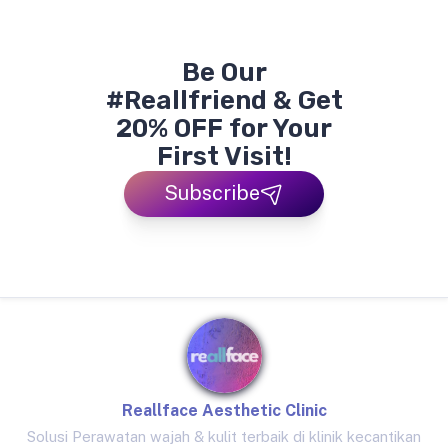
Be Our
#Reallfriend & Get
20% OFF for Your
First Visit!
Subscribe
Reallface Aesthetic Clinic
Solusi Perawatan wajah & kulit terbaik di klinik kecantikan