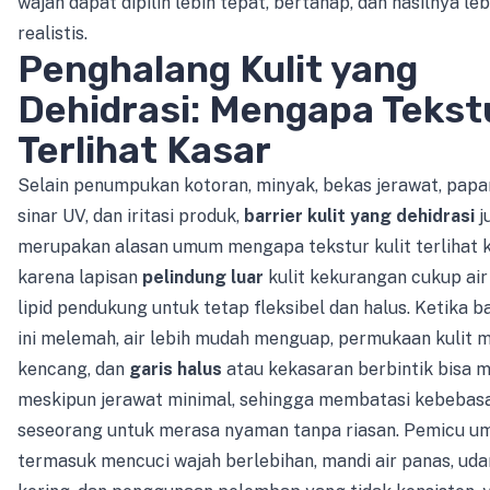
wajah dapat dipilih lebih tepat, bertahap, dan hasilnya leb
realistis.
Penghalang Kulit yang
Dehidrasi: Mengapa Tekst
Terlihat Kasar
Selain penumpukan kotoran, minyak, bekas jerawat, papa
sinar UV, dan iritasi produk,
barrier kulit yang dehidrasi
j
merupakan alasan umum mengapa tekstur kulit terlihat k
karena lapisan
pelindung luar
kulit kekurangan cukup air
lipid pendukung untuk tetap fleksibel dan halus. Ketika ba
ini melemah, air lebih mudah menguap, permukaan kulit m
kencang, dan
garis halus
atau kekasaran berbintik bisa 
meskipun jerawat minimal, sehingga membatasi kebebas
seseorang untuk merasa nyaman tanpa riasan. Pemicu 
termasuk mencuci wajah berlebihan, mandi air panas, uda