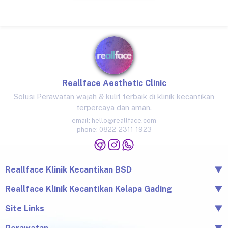
Reallface Aesthetic Clinic
Solusi Perawatan wajah & kulit terbaik di klinik kecantikan
terpercaya dan aman.
email:
hello@reallface.com
phone:
0822-2311-1923
Reallface Klinik Kecantikan BSD
▼
The Icon Business Park Unit B/3, BSD City, Tangerang,
Reallface Klinik Kecantikan Kelapa Gading
▼
Banten 15345
Jl. Raya Kelapa Nias No.18A, Klp. Gading Bar., Kec. Klp.
Site Links
▼
0822-2311-1923
Gading, Jkt Utara, Daerah Khusus Ibukota Jakarta 14240
Beranda