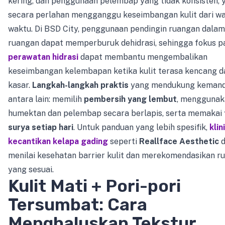
kering, dan penggunaan pelembap yang tidak konsisten, 
secara perlahan mengganggu keseimbangan kulit dari w
waktu. Di BSD City, penggunaan pendingin ruangan dalam
ruangan dapat memperburuk dehidrasi, sehingga fokus p
perawatan hidrasi
dapat membantu mengembalikan
keseimbangan kelembapan ketika kulit terasa kencang d
kasar.
Langkah-langkah praktis
yang mendukung kemand
antara lain: memilih
pembersih yang lembut
, menggunak
humektan dan pelembap secara berlapis, serta memakai
surya setiap hari
. Untuk panduan yang lebih spesifik,
klin
kecantikan kelapa gading
seperti
Reallface Aesthetic
d
menilai kesehatan barrier kulit dan merekomendasikan ru
yang sesuai.
Kulit Mati + Pori-pori
Tersumbat: Cara
Menghaluskan Tekstur