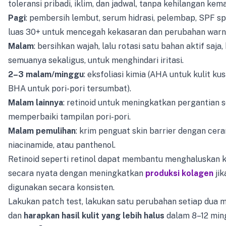
toleransi pribadi, iklim, dan jadwal, tanpa kehilangan kem
Pagi
: pembersih lembut, serum hidrasi, pelembap, SPF s
luas 30+ untuk mencegah kekasaran dan perubahan warn
Malam
: bersihkan wajah, lalu rotasi satu bahan aktif saja
semuanya sekaligus, untuk menghindari iritasi.
2–3 malam/minggu
: eksfoliasi kimia (AHA untuk kulit ku
BHA untuk pori-pori tersumbat).
Malam lainnya
: retinoid untuk meningkatkan pergantian s
memperbaiki tampilan pori-pori.
Malam pemulihan
: krim penguat skin barrier dengan cera
niacinamide, atau panthenol.
Retinoid seperti retinol dapat membantu menghaluskan k
secara nyata dengan meningkatkan
produksi kolagen
jik
digunakan secara konsisten.
Lakukan patch test, lakukan satu perubahan setiap dua m
dan
harapkan hasil kulit yang lebih halus
dalam 8–12 min