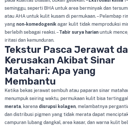
pada kualitas bilasan, bukan gesekan. –
Eksfoliasi kimia
1–
seminggu, seperti BHA untuk area berminyak dan tersum
atau AHA untuk kulit kusam di permukaan. – Pelembap ri
yang
non-komedogenik
agar kulit tidak memproduksi mi
berlebih sebagai reaksi. –
Tabir surya harian
untuk mence
iritasi dan kemunduran.
Tekstur Pasca Jerawat d
Kerusakan Akibat Sinar
Matahari: Apa yang
Membantu
Ketika bekas jerawat sembuh atau paparan sinar matahar
menumpuk seiring waktu, permukaan kulit bisa tertingga
merata
, karena
disrupsi kolagen
, melambatnya pergantia
dan distribusi pigmen yang tidak merata dapat mencipta
campuran lubang dangkal, area kasar, dan warna kulit be