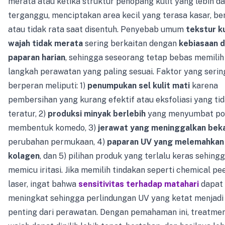
merata atau ketika struktur penopang kulit yang lebih d
terganggu, menciptakan area kecil yang terasa kasar, berb
atau tidak rata saat disentuh. Penyebab umum
tekstur ku
wajah tidak merata
sering berkaitan dengan
kebiasaan 
paparan harian
, sehingga seseorang tetap bebas memilih
langkah perawatan yang paling sesuai. Faktor yang serin
berperan meliputi: 1)
penumpukan sel kulit mati
karena
pembersihan yang kurang efektif atau eksfoliasi yang ti
teratur, 2)
produksi minyak berlebih
yang menyumbat por
membentuk komedo, 3)
jerawat yang meninggalkan bek
perubahan permukaan, 4)
paparan UV yang melemahkan
kolagen
, dan 5) pilihan produk yang terlalu keras sehing
memicu iritasi. Jika memilih tindakan seperti chemical pe
laser, ingat bahwa
sensitivitas terhadap matahari
dapat
meningkat sehingga perlindungan UV yang ketat menjadi
penting dari perawatan. Dengan pemahaman ini, treatme