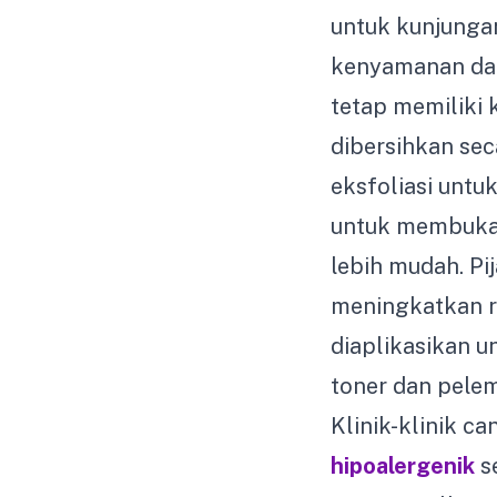
untuk kunjunga
kenyamanan dan 
tetap memiliki 
dibersihkan sec
eksfoliasi untu
untuk membuka 
lebih mudah. P
meningkatkan re
diaplikasikan u
toner dan pelem
Klinik-klinik 
hipoalergenik
se