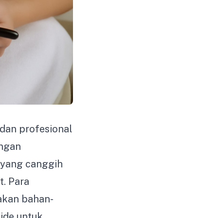
 dan profesional
engan
 yang canggih
. Para
akan bahan-
mide untuk