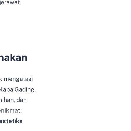
jerawat.
unakan
uk mengatasi
elapa Gading.
rnihan, dan
enikmati
 estetika