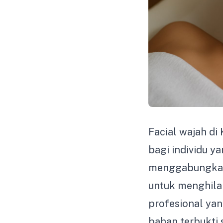
Facial wajah di
bagi individu y
menggabungkan 
untuk menghila
profesional ya
bahan terbukti 