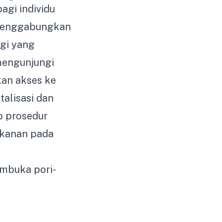
agi individu
 menggabungkan
ggi yang
mengunjungi
kan akses ke
talisasi dan
p prosedur
ekanan pada
mbuka pori-