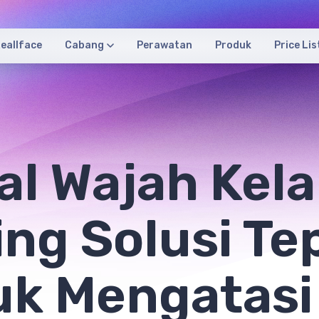
eallface
Cabang
Perawatan
Produk
Price Lis
al Wajah Kel
ng Solusi Te
uk Mengatasi