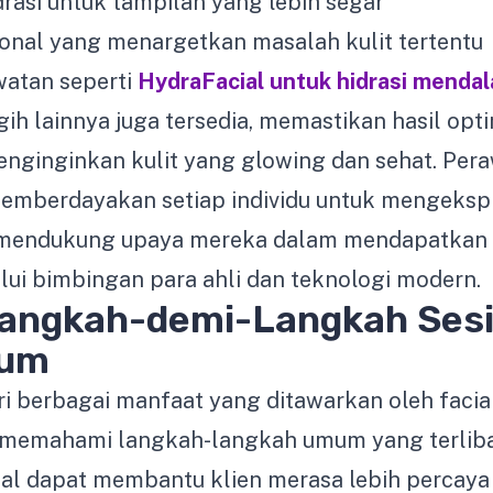
rasi untuk tampilan yang lebih segar
onal yang menargetkan masalah kulit tertentu
awatan seperti
HydraFacial untuk hidrasi menda
ih lainnya juga tersedia, memastikan hasil opt
nginginkan kulit yang glowing dan sehat. Per
emberdayakan setiap individu untuk mengekspr
 mendukung upaya mereka dalam mendapatkan
ui bimbingan para ahli dan teknologi modern.
angkah-demi-Langkah Sesi 
mum
 berbagai manfaat yang ditawarkan oleh facial
 memahami langkah-langkah umum yang terliba
nal dapat membantu klien merasa lebih percaya 