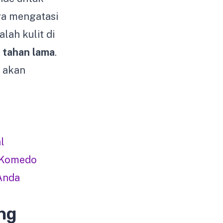
ya mengatasi
ah kulit di
g tahan lama
.
a akan
l
 Komedo
Anda
ng