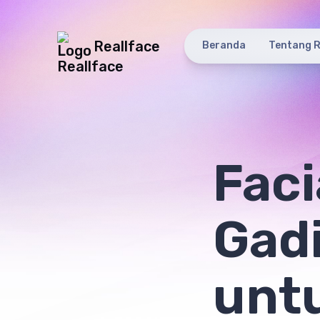
Reallface
Beranda
Tentang R
Faci
Gadi
unt