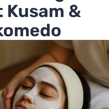
t Kusam &
komedo