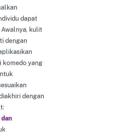
malkan
ndividu dapat
 Awalnya, kulit
ti dengan
aplikasikan
si komedo yang
untuk
sesuaikan
diakhiri dengan
t:
 dan
uk