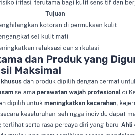
iko iritasi, terutama bagi kulit sensitif dan ber
Tujuan
nghilangkan kotoran di permukaan kulit
ngangkat sel kulit mati
ningkatkan relaksasi dan sirkulasi
ama dan Produk yang Dig
sil Maksimal
 khusus
dan produk dipilih dengan cermat unt
kusam
selama
perawatan wajah profesional
di K
n dipilih untuk
meningkatkan kecerahan
, keje
 secara keseluruhan, sehingga individu dapat m
terlihat serta rasa percaya diri yang baru.
Ahli