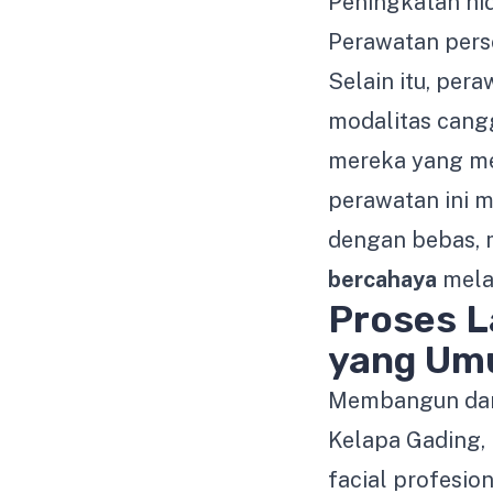
Peningkatan hid
Perawatan pers
Selain itu, per
modalitas cangg
mereka yang me
perawatan ini m
dengan bebas,
bercahaya
melal
Proses L
yang U
Membangun dari
Kelapa Gading,
facial profesio