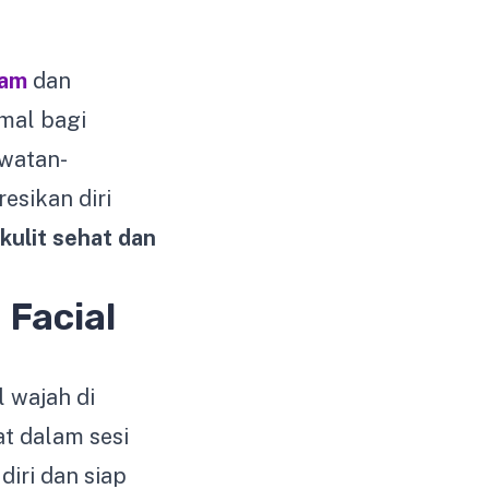
lam
dan
imal bagi
awatan-
esikan diri
kulit sehat dan
Facial
 wajah di
t dalam sesi
diri dan siap