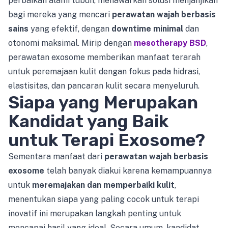
perbaikan alami tubuh, menawarkan solusi menjanjikan
bagi mereka yang mencari
perawatan wajah berbasis
sains
yang efektif, dengan
downtime minimal
dan
otonomi maksimal. Mirip dengan
mesotherapy BSD
,
perawatan exosome memberikan manfaat terarah
untuk peremajaan kulit dengan fokus pada hidrasi,
elastisitas, dan pancaran kulit secara menyeluruh.
Siapa yang Merupakan
Kandidat yang Baik
untuk Terapi Exosome?
Sementara manfaat dari
perawatan wajah berbasis
exosome
telah banyak diakui karena kemampuannya
untuk
meremajakan dan memperbaiki kulit
,
menentukan siapa yang paling cocok untuk terapi
inovatif ini merupakan langkah penting untuk
mencapai hasil yang ideal. Secara umum, kandidat