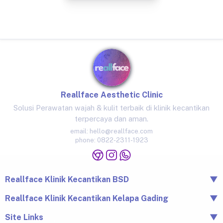
Reallface Aesthetic Clinic
Solusi Perawatan wajah & kulit terbaik di klinik kecantikan
terpercaya dan aman.
email:
hello@reallface.com
phone:
0822-2311-1923
Reallface Klinik Kecantikan BSD
▼
The Icon Business Park Unit B/3, BSD City, Tangerang,
Reallface Klinik Kecantikan Kelapa Gading
▼
Banten 15345
Jl. Raya Kelapa Nias No.18A, Klp. Gading Bar., Kec. Klp.
Site Links
▼
0822-2311-1923
Gading, Jkt Utara, Daerah Khusus Ibukota Jakarta 14240