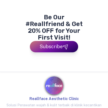
Be Our
#Reallfriend & Get
20% OFF for Your
First Visit!
Subscribe
Reallface Aesthetic Clinic
Solusi Perawatan wajah & kulit terbaik di klinik kecantikan