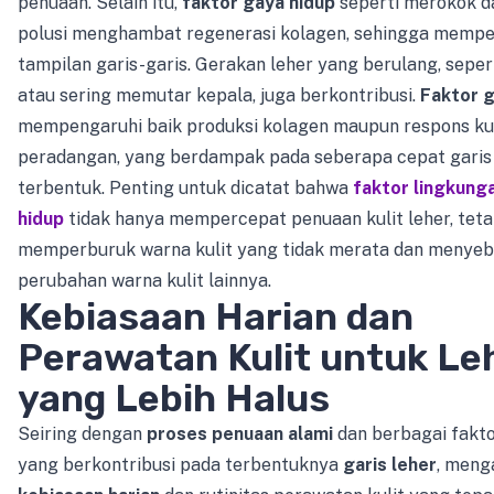
penuaan. Selain itu,
faktor gaya hidup
seperti merokok d
polusi menghambat regenerasi kolagen, sehingga memp
tampilan garis-garis. Gerakan leher yang berulang, sepe
atau sering memutar kepala, juga berkontribusi.
Faktor 
mempengaruhi baik produksi kolagen maupun respons kul
peradangan, yang berdampak pada seberapa cepat garis
terbentuk. Penting untuk dicatat bahwa
faktor lingkung
hidup
tidak hanya mempercepat penuaan kulit leher, teta
memperburuk warna kulit yang tidak merata dan menyeb
perubahan warna kulit lainnya.
Kebiasaan Harian dan
Perawatan Kulit untuk Le
yang Lebih Halus
Seiring dengan
proses penuaan alami
dan berbagai fakto
yang berkontribusi pada terbentuknya
garis leher
, meng