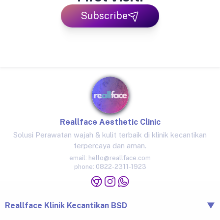
Subscribe
Reallface Aesthetic Clinic
Solusi Perawatan wajah & kulit terbaik di klinik kecantikan
terpercaya dan aman.
email:
hello@reallface.com
phone:
0822-2311-1923
Reallface Klinik Kecantikan BSD
▼
The Icon Business Park Unit B/3, BSD City, Tangerang,