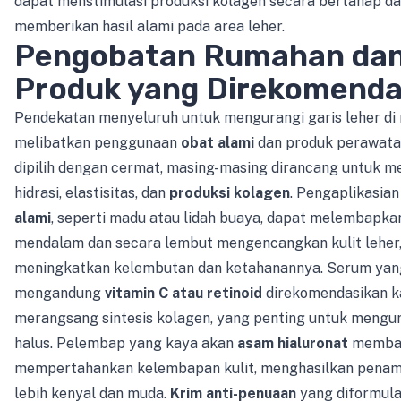
dapat menstimulasi produksi kolagen secara bertahap d
memberikan hasil alami pada area leher.
Pengobatan Rumahan da
Produk yang Direkomenda
Pendekatan menyeluruh untuk mengurangi garis leher di
melibatkan penggunaan
obat alami
dan produk perawatan
dipilih dengan cermat, masing-masing dirancang untuk 
hidrasi, elastisitas, dan
produksi kolagen
. Pengaplikasian
alami
, seperti madu atau lidah buaya, dapat melembapka
mendalam dan secara lembut mengencangkan kulit leher,
meningkatkan kelembutan dan ketahanannya. Serum yan
mengandung
vitamin C atau retinoid
direkomendasikan k
merangsang sintesis kolagen, yang penting untuk mengur
halus. Pelembap yang kaya akan
asam hialuronat
memba
mempertahankan kelembapan kulit, menghasilkan penam
lebih kenyal dan muda.
Krim anti-penuaan
yang diformula