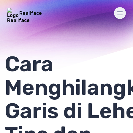
Reallface
Men
Cara
Menghilang
Garis di Leh