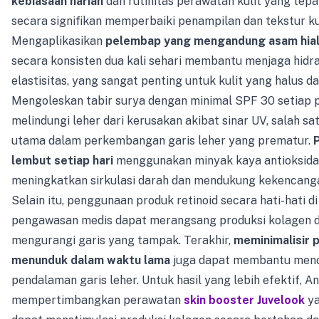
kebiasaan harian
dan rutinitas perawatan kulit yang tepa
secara signifikan memperbaiki penampilan dan tekstur kuli
Mengaplikasikan
pelembap yang mengandung asam hia
secara konsisten dua kali sehari membantu menjaga hidra
elastisitas, yang sangat penting untuk kulit yang halus da
Mengoleskan tabir surya dengan minimal SPF 30 setiap 
melindungi leher dari kerusakan akibat sinar UV, salah sa
utama dalam perkembangan garis leher yang prematur.
P
lembut setiap hari
menggunakan minyak kaya antioksida
meningkatkan sirkulasi darah dan mendukung kekencangan
Selain itu, penggunaan produk retinoid secara hati-hati d
pengawasan medis dapat merangsang produksi kolagen 
mengurangi garis yang tampak. Terakhir,
meminimalisir p
menunduk dalam waktu lama
juga dapat membantu men
pendalaman garis leher. Untuk hasil yang lebih efektif, A
mempertimbangkan perawatan
skin booster Juvelook
ya