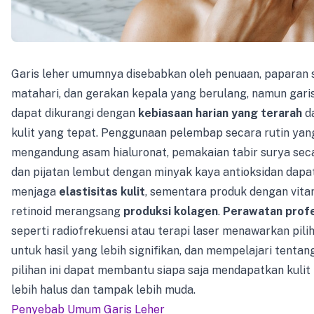
Garis leher umumnya disebabkan oleh penuaan, paparan 
matahari, dan gerakan kepala yang berulang, namun gari
dapat dikurangi dengan
kebiasaan harian yang terarah
d
kulit yang tepat. Penggunaan pelembap secara rutin yan
mengandung asam hialuronat, pemakaian tabir surya seca
dan pijatan lembut dengan minyak kaya antioksidan dap
menjaga
elastisitas kulit
, sementara produk dengan vita
retinoid merangsang
produksi kolagen
.
Perawatan profe
seperti radiofrekuensi atau terapi laser menawarkan pili
untuk hasil yang lebih signifikan, dan mempelajari tentang
pilihan ini dapat membantu siapa saja mendapatkan kulit
lebih halus dan tampak lebih muda.
Penyebab Umum Garis Leher