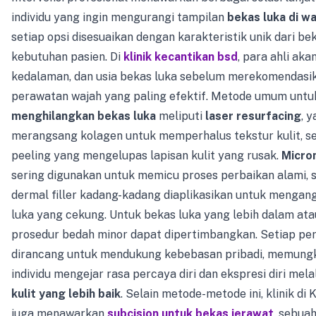
individu yang ingin mengurangi tampilan
bekas luka di wa
setiap opsi disesuaikan dengan karakteristik unik dari be
kebutuhan pasien. Di
klinik kecantikan bsd
, para ahli akan
kedalaman, dan usia bekas luka sebelum merekomendasi
perawatan wajah yang paling efektif. Metode umum untu
menghilangkan bekas luka
meliputi
laser resurfacing
, 
merangsang kolagen untuk memperhalus tekstur kulit, s
peeling yang mengelupas lapisan kulit yang rusak.
Micro
sering digunakan untuk memicu proses perbaikan alami,
dermal filler kadang-kadang diaplikasikan untuk mengan
luka yang cekung. Untuk bekas luka yang lebih dalam at
prosedur bedah minor dapat dipertimbangkan. Setiap pe
dirancang untuk mendukung kebebasan pribadi, memung
individu mengejar rasa percaya diri dan ekspresi diri mela
kulit yang lebih baik
. Selain metode-metode ini, klinik di
juga menawarkan
subcision untuk bekas jerawat
, sebua