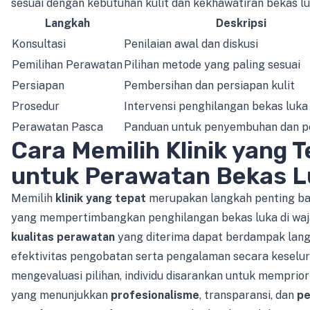
sesuai dengan kebutuhan kulit dan kekhawatiran bekas l
Langkah
Deskripsi
Konsultasi
Penilaian awal dan diskusi
Pemilihan Perawatan
Pilihan metode yang paling sesuai
Persiapan
Pembersihan dan persiapan kulit
Prosedur
Intervensi penghilangan bekas luka
Perawatan Pasca
Panduan untuk penyembuhan dan p
Cara Memilih Klinik yang 
untuk Perawatan Bekas L
Memilih
klinik yang tepat
merupakan langkah penting bag
yang mempertimbangkan penghilangan bekas luka di waj
kualitas perawatan
yang diterima dapat berdampak lan
efektivitas pengobatan serta pengalaman secara keselur
mengevaluasi pilihan, individu disarankan untuk mempriori
yang menunjukkan
profesionalisme
, transparansi, dan
pe