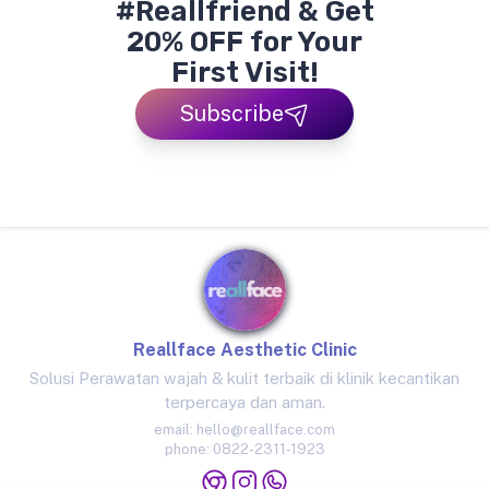
#Reallfriend & Get
20% OFF for Your
First Visit!
Subscribe
Reallface Aesthetic Clinic
Solusi Perawatan wajah & kulit terbaik di klinik kecantikan
terpercaya dan aman.
email:
hello@reallface.com
phone:
0822-2311-1923