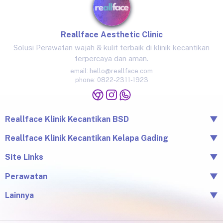
Reallface Aesthetic Clinic
Solusi Perawatan wajah & kulit terbaik di klinik kecantikan
terpercaya dan aman.
email:
hello@reallface.com
phone:
0822-2311-1923
Reallface Klinik Kecantikan BSD
▼
The Icon Business Park Unit B/3, BSD City, Tangerang,
Reallface Klinik Kecantikan Kelapa Gading
▼
Banten 15345
Jl. Raya Kelapa Nias No.18A, Klp. Gading Bar., Kec. Klp.
Site Links
▼
0822-2311-1923
Gading, Jkt Utara, Daerah Khusus Ibukota Jakarta 14240
Beranda
Perawatan
▼
0813-1581-1448
Tentang Reallface
Juvelook
Perawatan
Lainnya
▼
Facial & LHALA Peel
Produk
Blog
Injection
Price List
Lokasi