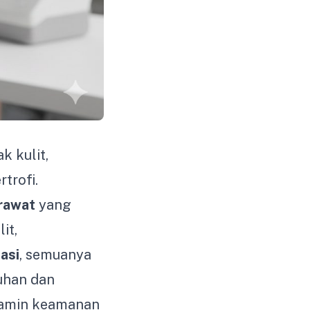
k kulit,
trofi.
rawat
yang
it,
asi
, semuanya
han dan
jamin keamanan