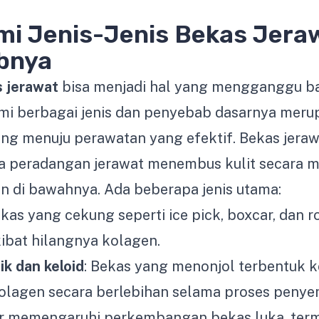
i Jenis-Jenis Bekas Jera
bnya
 jerawat
bisa menjadi hal yang mengganggu b
i berbagai jenis dan penyebab dasarnya meru
ing menuju perawatan yang efektif. Bekas jer
ka peradangan jerawat menembus kulit secara 
n di bawahnya. Ada beberapa jenis utama:
ekas yang cekung seperti ice pick, boxcar, dan ro
kibat hilangnya kolagen.
ik dan keloid
: Bekas yang menonjol terbentuk ke
lagen secara berlebihan selama proses peny
r memengaruhi perkembangan bekas luka, te