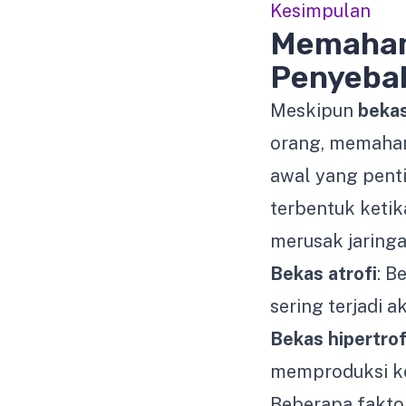
Kesimpulan
Memaham
Penyeba
Meskipun
bekas
orang, memaham
awal yang pent
terbentuk keti
merusak jaringa
Bekas atrofi
: B
sering terjadi a
Bekas hipertrof
memproduksi ko
Beberapa fakto