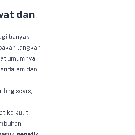
wat dan
agi banyak
pakan langkah
awat umumnya
mendalam dan
lling scars,
tika kulit
embuhan.
rmasuk
genetik
,