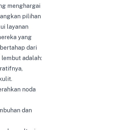
ang menghargai
angkan pilihan
lui layanan
mereka yang
bertahap dari
 lembut adalah:
atifnya,
lit.
erahkan noda
embuhan dan