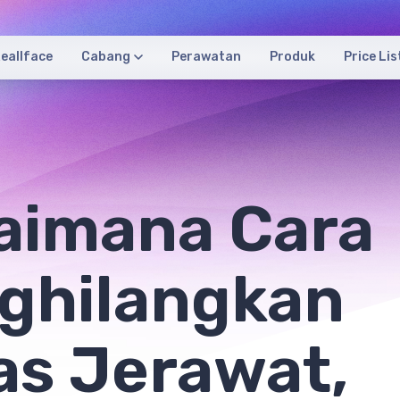
eallface
Cabang
Perawatan
Produk
Price Lis
aimana Cara
ghilangkan
as Jerawat,