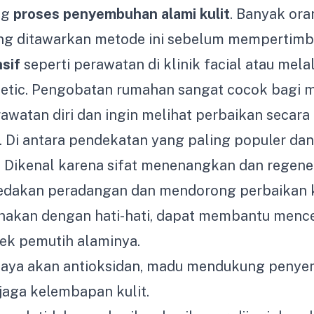
ng
proses penyembuhan alami kulit
. Banyak or
ng ditawarkan metode ini sebelum mempertimb
nsif
seperti perawatan di klinik facial atau mela
hetic. Pengobatan rumahan sangat cocok bagi 
watan diri dan ingin melihat perbaikan secara 
 Di antara pendekatan yang paling populer dan
: Dikenal karena sifat menenangkan dan regener
akan peradangan dan mendorong perbaikan ku
unakan dengan hati-hati, dapat membantu menc
ek pemutih alaminya.
Kaya akan antioksidan, madu mendukung peny
ga kelembapan kulit.