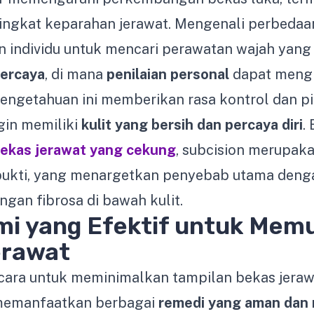
n tingkat keparahan jerawat. Mengenali perbedaan
individu untuk mencari perawatan wajah yang 
percaya
, di mana
penilaian personal
dapat mengi
 Pengetahuan ini memberikan rasa kontrol dan pi
gin memiliki
kulit yang bersih dan percaya diri
.
ekas jerawat yang cekung
, subcision merupak
bukti, yang menargetkan penyebab utama deng
ngan fibrosa di bawah kulit.
mi yang Efektif untuk Mem
erawat
cara untuk meminimalkan tampilan bekas jeraw
 memanfaatkan berbagai
remedi yang aman dan