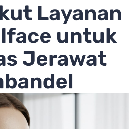
ikut Layanan
lface untuk
as Jerawat
bandel