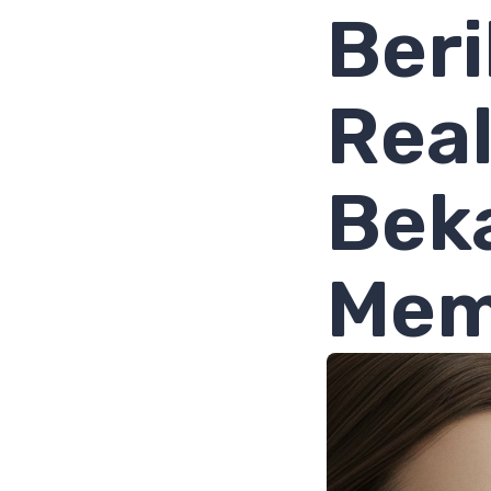
Ber
Real
Bek
Mem