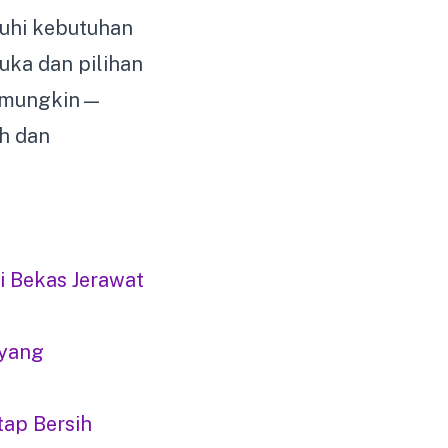
nuhi kebutuhan
uka dan pilihan
di mungkin—
ah dan
 Bekas Jerawat
 yang
tap Bersih