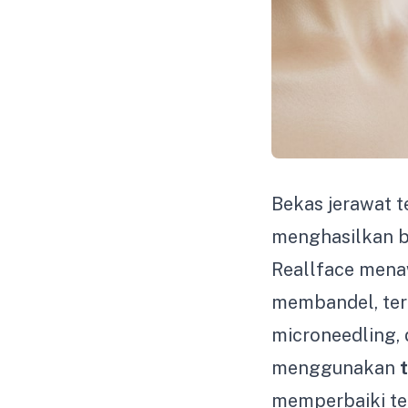
Bekas jerawat t
menghasilkan ber
Reallface men
membandel, term
microneedling,
menggunakan
memperbaiki te